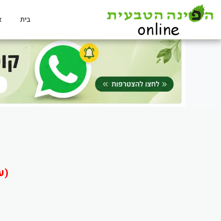
בית
א
(ע