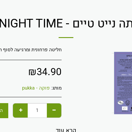
ה נייט טיים - NIGHT TIME
חליטה פרחונית ומרגיעה לסוף ה
₪
34.90
מותג:
פוקה - pukka
הו
קרא עוד