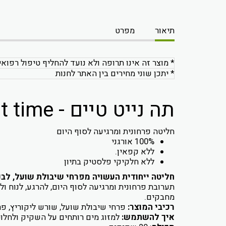
תיאור
מפרט
* מוצר זה אינו תרופה ולא נועד להחליף טיפול רפואי
* יתכן שוני מחירים בין האתר לחנות
תה נייט טיים - night time - של פוקה PUKKA
חליטה פרחונית ומרגיעה לסוף היום
100% אורגני
ללא קפאין.
ללא חלקיקי פלסטיק בתיון
חליטה ייחודית העשויה מפרחי שיבולת שועל, לבנד
תערובת פרחונית ומרגיעה לסוף היום, להרגע, לנוח ו
מחבקים.
רכיבי המוצר:
פרחי שיבולת שועל, שורש ליקוריץ, פרח
איך להשתמש:
למזוג מים רותחים על השקיק ולחלוט במשך 5 ד