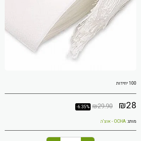
100 יחידות
₪
28
₪
29.90
-6.35%
מותג:
OCHA - אוצ'ה