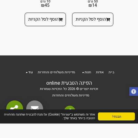
8
50 גרם
10 גרם
₪
45
₪
14
 הקניות
הוסף ל
הוסף לסל הקניות
הוסף לסל הקניות
בית
אודות
חנות
מדיניות משלוחים והחזרות
עוד
הפינה הטבעית online
זכויות יוצרים © 2026 כל הזכויות שמורות
מדיניות משלוחים והחזרות
אתר זה משתמש ב"עוגיות" (Cookie) על-מנת להבטיח שתהנה מהחוויה
הבנתי!
הטובה ביותר באתר שלך.