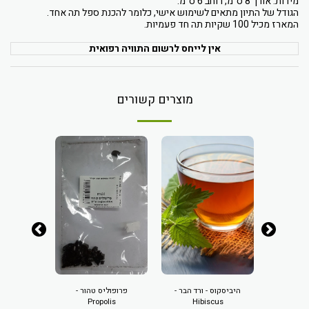
מידות: אורך 8 ס"מ, רוחב 6 ס"מ.
הגודל של התיון מתאים לשימוש אישי, כלומר להכנת ספל תה אחד.
המארז מכיל 100 שקיות תה חד פעמיות.
אין לייחס לרשום התוויה רפואית
מוצרים קשורים
An
היביסקוס - ורד הבר -
פרופוליס טהור -
אניס זרעים -
100 ג
Propolis
Hibiscus