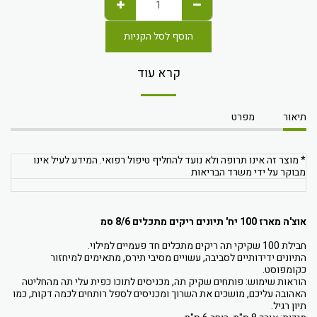
הוסף לסל הקניות
קרא עוד
תיאור
מפרט
* מוצר זה אינו תרופה ולא נועד להחליף טיפול רפואי. המידע לעיל אינו
מבוקר על ידי משרד הבריאות
אוצ'ה מארז 100 יח' תיונים ריקים מתכלים 8/6 סמ
חבילת 100 שקיקי תה ריקים מתכלים חד פעמיים למילוי.
התיונים ידידותיים לסביבה, עשויים מסיבי תירס, מתאימים למיחזור
כקומפוסט.
הוראות שימוש: פותחים שקיק תה, מכניסים לתוכו כפית עלי תה מהחליטה
האהובה עליכם, מושכים את השרוך ומכניסים לספל רותחים לכמה דקות, כמו
תיון רגיל.