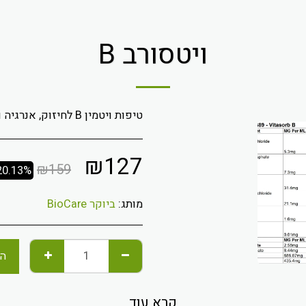
ויטסורב B
טיפות ויטמין B לחיזוק, אנרגיה והרגעה.
₪
127
₪
159
20.13%
מותג:
ביוקר BioCare
הו
קרא עוד