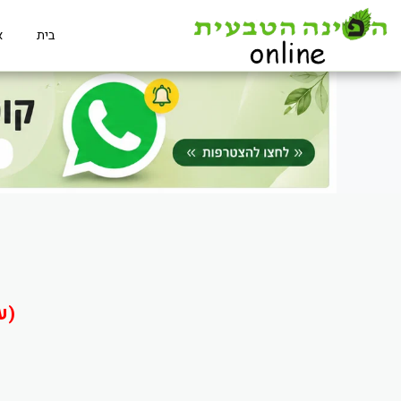
בית
א
(ע