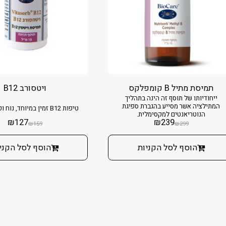
תמיסת מתיל B קומפלקס
ויטסורב B12
ייחודיותו של תוסף זה הינה בתהליך
המתילציה אשר מסייע בהגברת ספיגת
טיפות B12 זמין במיוחד, נוח וקל לשימוש.
הנוטריאנטים למקסימלית.
₪
127
₪
239
₪
159
₪
299
הוסף לסל הקניות
הוסף לסל הקני