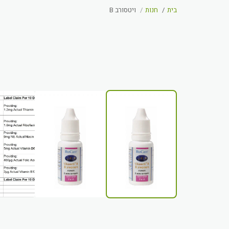
בית
חנות
ויטסורב B
20%-