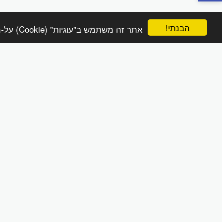
הבנתי!
אתר זה משתמש ב"עוגיות" (Cookie) על-מנת להבטיח שתהנה מהחוויה הטובה ביותר באתר שלך.
הפינה הטבעית online
זכויות יוצרים © 2026 כל הזכויות שמורות
מדיניות משלוחים והחזרות