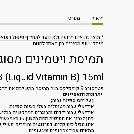
תיאור
מפרט
* מוצר זה אינו תרופה ולא נועד להחליף טיפול רפואי
* יתכן שוני מחירים בין האתר לחנות
תמיסת ויטמינים מסוג B
B (Liquid Vitamin B) 15ml
ויטהסורב B קומפלקס הנה תמיסה המשלבת את תהליך הויטהסורב של
יתרונות ומאפיינים
· בעל יחס ספיגה גבוה;
· אידיאלי עבור מטופלים בעלי בעיות ספיגה;
· אידיאלי עבור ילדים ומבוגרים המתקשים בבליעת
· ניתן לצרוך את הטיפות תחת הלשון או באמצעות מה
· אינו מכיל כימיקלים, דטרגנטים וחומרים פעילי 
· מתאים עבור צמחוניים וטבעוניים.