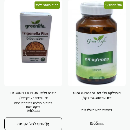
אזל מהמלאי
מחיר באתר בלבד
קומפלקס עלי זית- Olea europaea
חילבה פלוס - TRIGONELLA PLUS
/
/
GREENLIFE - גרין לייף
GREENLIFE - גרין לייף
כמוסות חילבה בתוספת כרום
פיקולינאט
כמוסות תמצית עלי זית
62
₪
₪
79
₪
65
הוסף לסל הקניות
₪
85