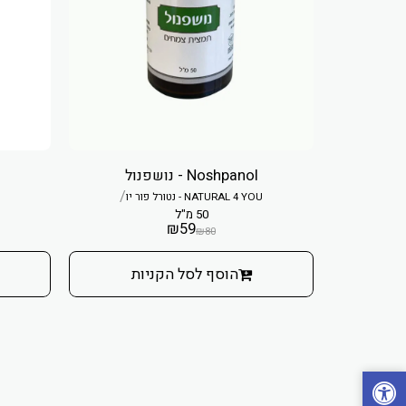
Noshpanol - נושפנול
/
NATURAL 4 YOU - נטורל פור יו
50 מ"ל
₪
59
₪
80
הוסף לסל הקניות