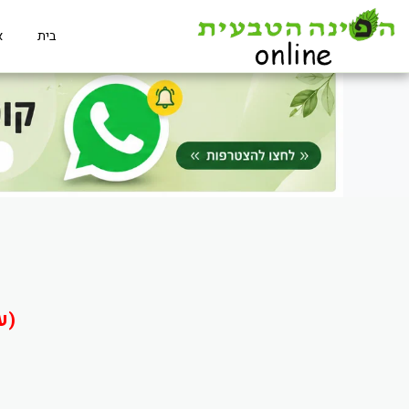
בית
א
(ע