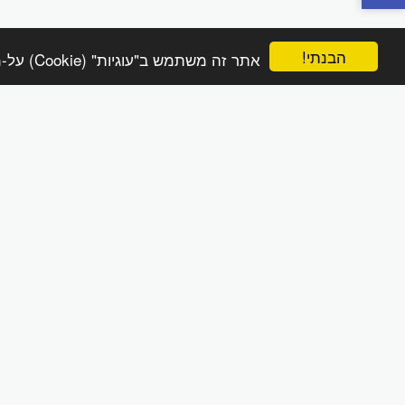
הבנתי!
אתר זה משתמש ב"עוגיות" (Cookie) על-מנת להבטיח שתהנה מהחוויה הטובה ביותר באתר שלך.
הפינה הטבעית online
זכויות יוצרים © 2026 כל הזכויות שמורות
מדיניות משלוחים והחזרות