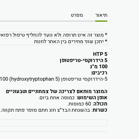
תיאור
מפרט
* מוצר זה אינו תרופה ולא נועד להחליף טיפול רפואי
* יתכן שוני מחירים בין האתר לחנות
5 HTP
5 הידרוקסי-טריפטופן
100 מ"ג
רכיבים:
5-הידרוקסי טריפטופן (5 hydroxytryptophan) 100 מ"ג.
המוצר מותאם לצריכה של צמחוניים וטבעוניים
אופן השימוש
: כמוסה אחת ביום.
תכולה
: 60 כמוסות.
כשרות
:
בהשגחת הבד"צ חוג חתם סופר פתח תקווה.