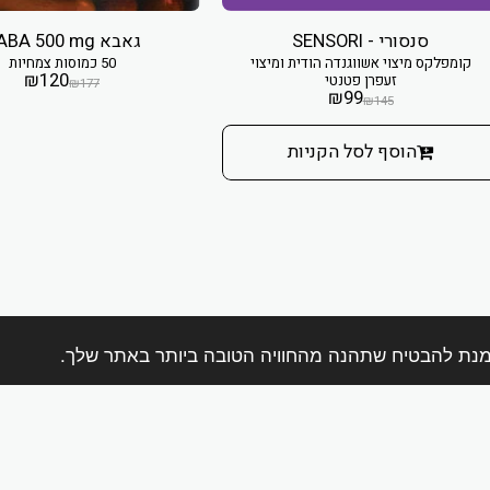
סנסורי - SENSORI
גאבא GABA 500 mg
קומפלקס מיצוי אשווגנדה הודית ומיצוי
50 כמוסות צמחיות
₪
120
זעפרן פטנטי
₪
177
₪
99
₪
145
הוסף לסל הקניות
בית
אודות