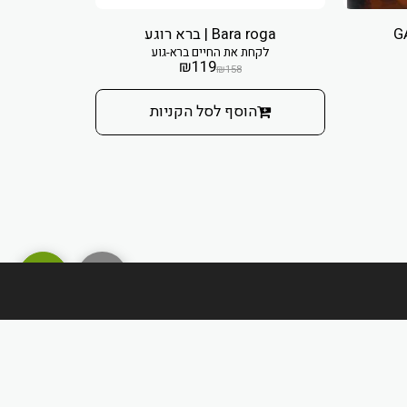
Bara roga | ברא רוגע
לקחת את החיים ברא-גוע
פורמו
₪
119
₪
158
הוסף לסל הקניות
מדיניות משלוחים והחזרות
חברות/יצרנים
חנות
עוד