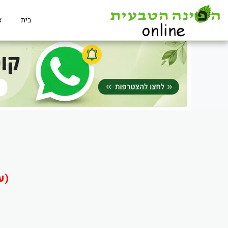
בית
א
(ע