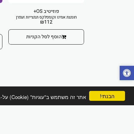
יעון יום
פוזיטיב OS+
צמחית ליום שלו
חומצת אמינו וקומפלקס תמצייות זעפרן
₪
112
₪
44
₪
הוסף לסל הקניות
הבנתי!
אתר זה משתמש ב"עוגיות" (Cookie) על-מנת להבטיח שתהנה מהחוויה הטובה ביותר באתר שלך.
הפינה הטבעית online