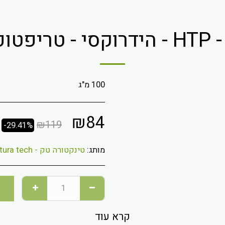
100 מ"ג
₪
84
₪
119
-29.41%
מותג:
טינקטורה טק - tinctura tech
קרא עוד