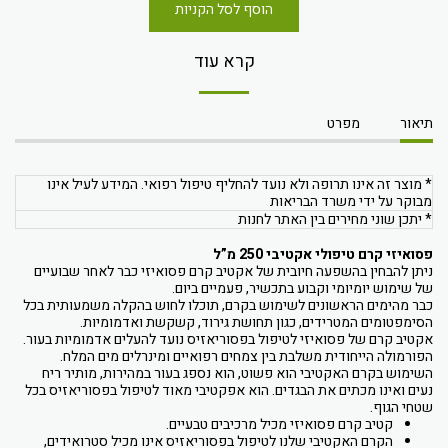
הוסף לסל הקניות
קרא עוד
תיאור
מפרט
* מוצר זה אינו תרופה ולא נועד להחליף טיפול רפואי. המידע לעיל אינו
מבוקר על ידי משרד הבריאות
* יתכן שוני מחירים בין האתר לחנות
פסואיזי קרם טיפולי אקטיבי 250 מ”ל
ניתן להבחין בהשפעה חיובית של אקטיב קרם פסואיזי כבר לאחר שבועיים
של שימוש יומיומי וקבוע בתכשיר, פעמיים ביום.
כבר מהימים הראשונים לשימוש בקרם, תוכלו לחוש בהקלה משמעותית בכל
הסימפטומים המטרידים, כגון תחושת גירוד, קשקשת ואדמומיות.
אקטיב קרם של פסואיזי לטיפול בפסוריאזיס נועד להעלים אדמומיות בעור.
הפורמולה הייחודית משלבת בין צמחים רפואיים ומינרלים מים המלח.
השימוש בקרם האקטיבי הוא פשוט, הוא נספג בעור במהירות, מותיר ריח
נעים ואינו מכתים את הבגדים. הוא אפקטיבי מאוד לטיפול בפסוריאזיס בכל
שטחי הגוף.
קטיב קרם פסואיזי מכיל מרכיבים טבעיים.
הקרם האקטיבי שלנו לטיפול בפסוריאזיס אינו מכיל סטרואידים,