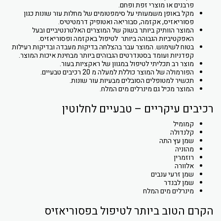
פרבנים או מוצרי זפת ופחם.
מקל באופן משמעותי על סימפטומים של מחלות עור שונות כגון
פסוריאזיס, אקזמה, סבוריאה ואטופיק דרמטיטיס.
המוצר הוותיק ביותר בשוק של המוצרים האלטרנטיביים ובעל
האפקטיביות הגבוהה ביותר לטיפול באקזמה ופסוריאזיס.
בטוח לשימוש. המוצר עבר בהצלחה בדיקות מעבדה ובדיקות רעילות
קפדניות ועומד בסטנדרטים הגבוהים ביותר מבחינת איכות המוצר.
מוצר רב תכליתי לטיפול במגוון של ראקציות בעור.
הפורמולה של המוצר כוללת למעלה מ 20 רכיבים טבעיים.
תכשיר למטופלים הסובלים מבעיות עור שונות.
המוצר מכיל גם מינרלים מים המלח.
רכיבים עיקריים – טבעיים לחלוטין
קמומיל
קלנדולה
שמן עץ התה
מהוניה
רוזמרין
אלוורה
שמן זרעי ענבים
שמן לבנדר
מינרלים מים המלח
הקרם הטוב ביותר לטיפול בפסוריאזיס