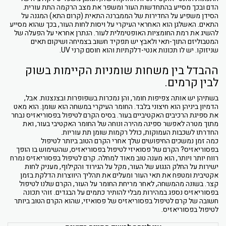
הדם ובכך מסייע בהתחדשות העור ומשפר את מצב הרקמה התת עורית.
הסידן משפיע על החדירות של הממברנה התאית (קרום התא) המגנה על
התאים. האשלגן הוא האחראי העיקרי על ויסות לחות העור, בכך שהוא מסייע
להשיג את רמת החומציות האופטימלית לעור. הנתרן אחראי על הפעלה של
המטבוליזם התוך-תאי ולאבץ יש תפקיד חשוב בצמיחה ושיקום תאים
שניזוקו. יש לו תכונות אנטי-דלקתיות והוא חוסם קרני UV.
ההבדל בין משחות שומניות הקיימות בשוק
לבין קרמים.
בשתיהן יש אותה צפיפות חומר, והן נמכרות בשפופרות ובצנצנות. אבל,
הדמיון ביניהן הוא חיצוני בלבד. החומר העיקרי במשחה הוא שומן. הוא מאט
את ספיגת הרכיבים האקטיביים בעור. בסיס הקרם לטיפול בפסוריאזיס נבחר
מתוך מטרה לאפשר ספיגה מהירה ונוחה של החומר האקטיבי בעור, ואת
החדרתו לשכבות העמוקות, כולל רקמות שומן תת עוריות.
כמה זמן נמשכים החיפושים שלך אחרי הקרם הטוב ביותר לטיפול
בפסוריאזיס? הקרם של פסואיזי לטיפול בפסוריאזיס, שהשימוש בו הופך
רווח יותר ויותר, הוא מענה טוב מאוד למחלה. קרם לטיפול בפסוריאזיס נמרח
ישירות על החלק הנגוע של העור, מקל על הגירוד והקילוף, מעניק לחות
אקטיבית ומטפח את תאי העור ומעלים את תהליך היווצרות הדלקת בזמן
קצר. בשונה מהמשחה, לאחר מריחת החומר על העור, הקרם שלנו לטיפול
בפסוריאזיס נספג במהירות מבלי להותיר כתמים על הבגדים. זוהי תכונה
חשובה של קרם לטיפול בפסוריאזיס של פסואיזי, שהוא הקרם הטוב ביותר
לטיפול בפסוריאזיס.