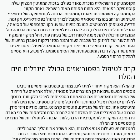
הקוסמטיקה הישראלית מוכרת מאוד בעולם, בזכות המוניטין המצוין שלה.
קוסמטיקה רפואית היא תחום מפותח מאוד בישראל, ואחד מקווי
הקוסמטיקה משמש במרפאות קוסמטיות. הכוונה לקוסמטיקה של פסואיזי.
השימוש הנרחב במוצרי פסואיזי מקובל לצורך טיפול בפסוריאזיס, אקזמה,
חזזית, ואטופיק דרמטיטיס, כמו גם כוויות שמש. הקו הקוסמטי של פסואיזי,
המכיל מינרלים מים המלח, זכה להכרה בינלאומית בזכות האיכות הגבוהה של
המוצרים והיכולת לתת מענה לטווח רחב של בעיות עור, החל מניקוי והענקת
לחות לעור ועד לחיזוק כל שכבות העור והגנה מפני דלקות ואובדן גמישות של
העור. אקטיב קרם פסואיזי הוא ייצור מקומי המותאם לטיפול בפסוריאזיס
ומאפשר הקלה ניכרת ומשמעותית של הסימפטומים. למעשה, הוא מסייע
לתהליך הריפוי הטבעי.
קרם לטיפול בפסוריאזיס הכולל מינרלים מים
המלח
ים המלח הוא מקור ייחודי למינרלים, צמחים, שמנים ארומטיים ורכיבים
נוספים המשמשים את קן המוצרים של פסואיזי, ואלה אחראים על הייחוד
של המוצרים ומאפשרים את התאמתם הספציפית לצרכי הלקוחות. בנוסף
למלחים ים המלח מכיל כמויות גדולות של מינרלים נוספים, התורמים לעור
ומיטיבים אתו, כמו למשל מגנזיום, פוטסיום קרבונט, ברום, סודיום ויוני סידן.
המבנה של המינרלים של ים המלח דומה למבנה הדם והלימפות של בני האדם,
וזו הסיבה העיקרית לאפקטיביות הרבה, לערך הגבוה ולפופולריות של מוצרים
קוסמטיים מים המלח.
למגנזיום יש פעילות אנטי אלרגנית, הוא משפר את תהליך המטבוליזם
בתאים, מעודד סינתזת פרוטאין ומסייע בהתחדשות תאי העור. בזכות
התכונות האנטי-אוקסידנטיות החזקות שלו, המנגן משפר סירקולציה של