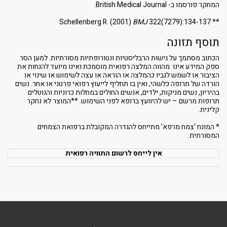
המחקר פורסמו ב- British Medical Journal.
BMJ
322(7279):134-137
** Schellenberg R. (2001)
תוסף תזונה
הכתוב מסתמך על גישות הרבליסטיות ונטורופתיות מסורתיות. למען הסר
ספק המידע אינו מהווה המלצה רפואית מוסמכת ואינו מיועד להנחות את
הציבור או לשמש לגביו כהמלצה או הוראה או עצה לשימוש או שינוי או
הורדה של תרופה כלשהי, ואין בו תחליף לייעוץ רפואי פרטני או אחר. נשים
בהיריון, נשים מניקות, ילדים, אנשים החולים במחלות כרוניות והנוטלים
תרופות מרשם – יש להיוועץ ברופא לפני השימוש. **המוצר לא נחקר
קלינית.
* המונח ‘צמח מרפא’ מתייחס להגדרה המקובלת ברפואת הצמחים
המסורתית.
אין לייחס לרשום התוויה רפואית