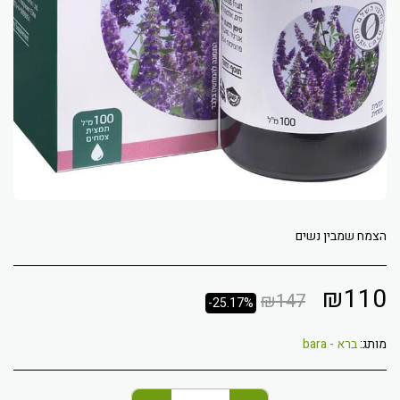
הצמח שמבין נשים
₪
110
₪
147
-25.17%
מותג:
ברא - bara