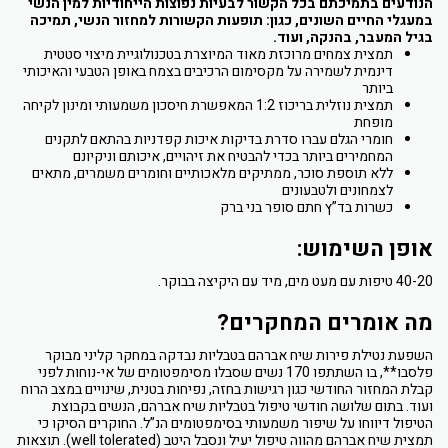
הנודעים בתמיכתם בכל הקשור לבעיות נפוצות הייחודיות למין הנשי
במעגלי החיים השונים, כגון: תופעות הקשורות למחזור הנשי, תמיכה
בגיל המעבר, בהנקה, ועוד.
תמצית צמחים מרוכזת מאוד המיוצרת בטכנולוגיית מיצוי סטטית
דינמית לשמירה על מקסימום הרכיבים בצמח באופן הטבעי והאיכותי
ביותר
תמצית נוזלית בריכוז 1:2 המאפשרת חיסכון משמעותי ומינון לקיחה
מופחת
חומרי הגלם עברו סדרת בדיקות איכות קפדניות בהתאם לתקנים
המחמירים ביותר בכדי להבטיח את זיהויים, איכותם וניקיונם
ללא תוספת סוכר, ממתיקים מלאכותיים וחומרים משמרים, מתאים
לצמחונים ולטבעונים
כשרות בד”ץ חתם סופר בני ברק
אופן השימוש:
40-20 טיפות עם מעט מים, מיד עם היקיצה בבוקר.
מה אומרים המחקרים?
השפעת נטילת פירות שיח אברהם בטבליות נבדקה במחקר קליני מבוקר
פלסבו**, בו השתתפו 170 נשים שסבלו מסימפטומים של אי-נוחות לפני
קבלת המחזור החודשי כגון רגישות בחזה, נפיחות בטנית, שינויים במצב הרוח
ועוד. בתום שלושה חודשי טיפול בטבליות שיח אברהם, הנשים בקבוצת
הטיפול דיווחו על שיפור משמעותי בסימפטומים הנ”ל. החוקרים הסיקו כי
תמצית שיח אברהם מהווה טיפול יעיל ונסבל היטב (well tolerated). תוצאות