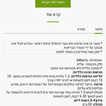
הוסף לסל הקניות
קרא עוד
תיאור
מפרט
* מוצר זה אינו תרופה ולא נועד להחליף טיפול רפואי. המידע לעיל אינו
מבוקר על ידי משרד הבריאות
* יתכן שוני מחירים בין האתר לחנות
אוכמניות- bilberry
חלק מהצמח - עלים
*התמונה כללית ולא ממחישה את המוצר.
הוראות הכנה כלליות:
חליטה הוראות כלליות:
1-2 כפיות בכוס מים רותחים להשרות במשך 10-
15 דקות לסנן ולשתות או לגרגר לפי הצורך.
מרתח
- מיועד למיצוי החלקים הקשים יותר של הצמח כמו זרעים, שורש
וקליפות (לא עלים).
מומלץ לשים 1-2 כפיות בסיר עם כוס וחצי מים להביא לרתיחה ולהשאיר על
האש למשך 5-30 דקות, לסנן ולשתות.
מינון 2-4 כוסות ליום.
תכולה
: 50 גרם.