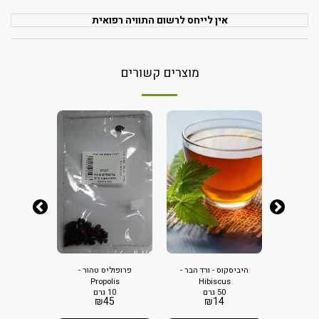
אין לייחס לרשום התוויה רפואית
מוצרים קשורים
An
היביסקוס - ורד הבר -
פרופוליס טהור -
אניס זרעים -
100 ג
Propolis
Hibiscus
8
50 גרם
10 גרם
₪
45
₪
14