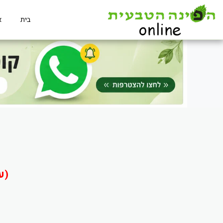
בית
א
(ע