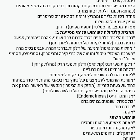
לימפתי, עוצר דימומים.
הצמח מסייע בחידוש ובשיקום רקמות וכן בחיזוק ובהגנה מפני זיהומים
(כמחטא וכנוגד דלקת רב עוצמה).
מחזק דפנות כלי דם וממריץ זרימת דם לאזורים פריפריים.
טוניק ישיר של השחלות.
מסדיר מקצב פריסטלטי (תנועת מעיים) וריקון.
תמצית קלנדולה לשימוש פנימי מסייעת ב
:
*כבד: תהליכים דלקתיים בכבד לרבות כבד שומני, צהבת זיהומית, פגיעה
כרונית בכבד (לאחר לקיחה של תרופות לאורך זמן)
* מחלות מרה: טיפול ומניעה של דלקות בדרכי המרה, אבנים בכיס מרה
*מערכת העיכול: טיפול ומניעה של כיבי קיבה ותריסריון, גסטריטיס, תסמיני
עיכול “רגיש”
* דלקות מעי הגס (קוליטיס) ודלקות מעי הדק (מחלת קרוהן)
*דליות וורידים נפוחים ברגליים
*לימפה: הגדלת קשריות לימפה, בצקות לימפתיות
*מערכת הורמונאלית: מצבים של כיווץ כמו בכאבי מחזור, אי סדר במחזור
החודשי, בעיות פוריות. (מחזק את הביטחון הנפשי של האישה, מחזק את
זרימת הדם לאגן ומסייע במקרים של חולשה שחלתית)
*אנדומטריוזיס (Endometriosis)
*כולסטרול ושומנים גבוהים בדם
*הורדת חום
*אקנה
שימוש חיצוני
:
*מאחה פצעים, שריטות וחתכים
*אקזמה, גרד וגירויים בעור
*פרונקלים וזיהומים תת-עורים
*כוויות