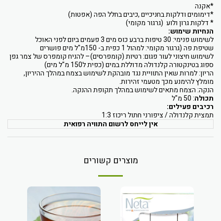
*אקנה
*דימומים ודלקות בחניכיים ,כיבים בחלל הפה (אפטות)
* דלקות גרון ולוע (גרגור מקומי)
הנחיות שימוש:
לשימוש פנימי: 30 טיפות ברבע כוס מים 3 פעמים ביום לפני האוכל
שטיפת פה (גרגור מקומי: למהול 1 כפית ב- 150מ"ל מים פושרים
לשימוש חיצוני לעור פגום: רטיות (קומפרסים)– להניח קומפרס של צמר גפן
ספוג בטינקטורה קלנדולה מדוללת במים (כפית ל150 מ"ל מים)
הריון: למרות שאין התוויית נגד מובהקת לשימוש בצמח במהלך ההיריון,
מומלץ להימנע מכך מטעמי זהירות.
הנקה: הצמח מתאים לשימוש במהלך תקופת ההנקה.
תכולה
: 50 מ"ל
רכיבים פעילים:
תמצית קלנדולה / ציפורני חתול ריכוז 1:3
אין לייחס לרשום התוויה רפואית
מוצרים קשורים