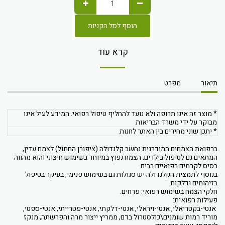
הוסף לסל הקניות
קרא עוד
תיאור
מפרט
* מוצר זה אינו תרופה ולא נועד להחליף טיפול רפואי. המידע לעיל אינו
מבוקר על ידי משרד הבריאות
* יתכן שוני מחירים בין האתר לחנות
ברפואת הצמחים המודרנית נחשב קלנדולה (ציפורן החתול) לצמח עדין,
המתאים גם לטיפול בילדים. הצמח נפוץ במיוחד בשימוש חיצוני והוא מהווה
בסיס לקרמים רפואיים רבים.
בנוסף לתמצית הקלנדולה יש סגולות גם בשימוש פנימי, בעיקר בטיפול
בזיהומים ודלקות.
חלקי הצמח בשימוש רפואי: פרחים.
פעילות רפואית:
אנטי-בקטריאלי, אנטי-ויראלי, אנטי-דלקתי, אנטי-פטרייתי, אנטי-ספטי,
מוריד רמות שומנים\כולסטרול בדם, ממריץ ייצור מרה והפרשתה, מנקז