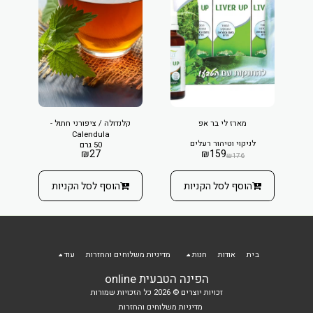
מארז לי בר אפ
קלנדולה / ציפורני חתול -
Calendula
לניקוי וטיהור רעלים
50 גרם
₪
27
₪
159
₪
176
הוסף לסל הקניות
הוסף לסל הקניות
בית
אודות
חנות
מדיניות משלוחים והחזרות
עוד
הפינה הטבעית online
זכויות יוצרים © 2026 כל הזכויות שמורות
מדיניות משלוחים והחזרות