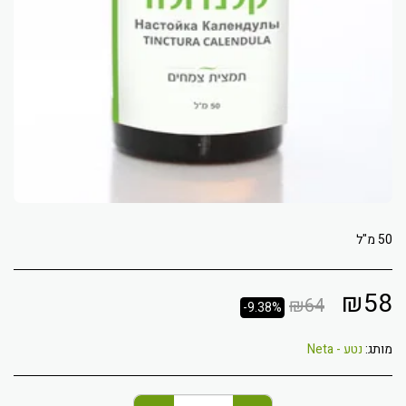
50 מ"ל
₪
58
₪
64
-9.38%
מותג:
נטע - Neta