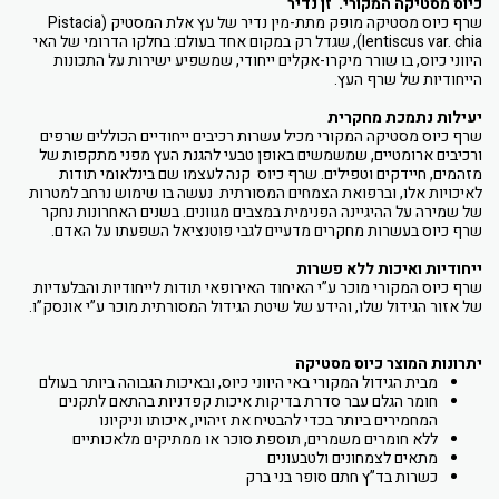
כיוס מסטיקה המקורי. זן נדיר
שרף כיוס מסטיקה מופק מתת-מין נדיר של עץ אלת המסטיק (Pistacia
lentiscus var. chia), שגדל רק במקום אחד בעולם: בחלקו הדרומי של האי
היווני כיוס, בו שורר מיקרו-אקלים ייחודי, שמשפיע ישירות על התכונות
הייחודיות של שרף העץ.
יעילות נתמכת מחקרית
שרף כיוס מסטיקה המקורי מכיל עשרות רכיבים ייחודיים הכוללים שרפים
ורכיבים ארומטיים, שמשמשים באופן טבעי להגנת העץ מפני מתקפות של
מזהמים, חיידקים וטפילים. שרף כיוס קנה לעצמו שם בינלאומי תודות
לאיכויות אלו, וברפואת הצמחים המסורתית נעשה בו שימוש נרחב למטרות
של שמירה על ההיגיינה הפנימית במצבים מגוונים. בשנים האחרונות נחקר
שרף כיוס בעשרות מחקרים מדעיים לגבי פוטנציאל השפעתו על האדם.
ייחודיות ואיכות ללא פשרות
שרף כיוס המקורי מוכר ע”י האיחוד האירופאי תודות לייחודיות והבלעדיות
של אזור הגידול שלו, והידע של שיטת הגידול המסורתית מוכר ע”י אונסק”ו.
יתרונות המוצר כיוס מסטיקה
מבית הגידול המקורי באי היווני כיוס, ובאיכות הגבוהה ביותר בעולם
חומר הגלם עבר סדרת בדיקות איכות קפדניות בהתאם לתקנים
המחמירים ביותר בכדי להבטיח את זיהויו, איכותו וניקיונו
ללא חומרים משמרים, תוספת סוכר או ממתיקים מלאכותיים
מתאים לצמחונים ולטבעונים
כשרות בד”ץ חתם סופר בני ברק