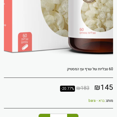
60 טבליות של שרף עץ המסטיק
₪
145
₪
183
-20.77%
מותג:
ברא - bara