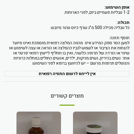
אופן השימוש:
1-2 טבליות פעמיים ביום, לפני הארוחות.
תכולה:
כל טבליה מכילה 500 מ”ג שרף כיוס טהור מיובש
תוסף תזונה
למען הסר ספק המידע אינו מהווה המלצה רפואית מוסמכת ואינו מיועד
להנחות את הציבור או לשמש לגביו כהמלצה או הוראה או עצה לשימוש או
שינוי או הורדה של תרופה כלשהי, ואין בו תחליף לייעוץ רפואי פרטני או
אחר. נשים בהיריון, נשים מניקות, ילדים, אנשים החולים במחלות כרוניות
והנוטלים תרופות מרשם – יש להיוועץ ברופא לפני השימוש.
אין לייחס לרשום התוויה רפואית
מוצרים קשורים