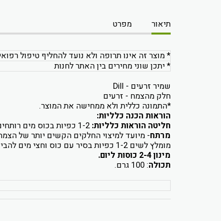
תיאור
מפרט
* מוצר זה אינו תרופה ולא נועד להחליף טיפול רפואי
* יתכן שוני מחירים בין האתר לחנות
שמיר זרעים - Dill
חלק מהצמח - זרעים
*התמונה כללית ולא ממחישה את המוצר.
הוראות הכנה כלליות:
חליטה הוראות כלליות:
1-2 כפיות בכוס מים רותחים להשרות במשך 10-15 דקות לסנן ולשתות או לגרגר לפי הצורך.
מרתח
- מיועד למיצוי החלקים הקשים יותר של הצמח 
מומלץ לשים 1-2 כפיות בסיר עם כוס וחצי מים להביא לרתיחה ולהשאיר על האש למשך 5-30 דקות, לסנן ולשתות.
מינון 2-4 כוסות ליום.
תכולה
: 100 גרם.