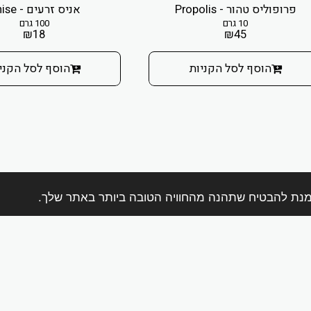
פרופוליס טהור - Propolis
אניס זרעים - Anise
10 גרם
100 גרם
₪
18
₪
45
הוסף לסל הקניות
הוסף לסל הקני
בית
אודות