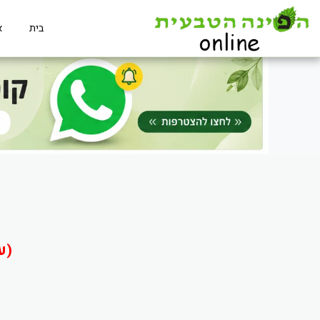
בית
א
(ע