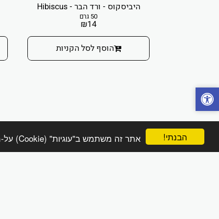
היביסקוס - ורד הבר - Hibiscus
50 גרם
₪
14
הוסף לסל הקניות
הבנתי!
אתר זה משתמש ב"עוגיות" (Cookie) על-מנת להבטיח שתהנה מהחוויה הטובה ביותר באתר שלך.
הפינה הטבעית online
זכויות יוצרים © 2026 כל הזכויות שמורות
מדיניות משלוחים והחזרות