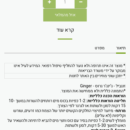
אזל מהמלאי
קרא עוד
תיאור
מפרט
* מוצר זה אינו תרופה ולא נועד להחליף טיפול רפואי. המידע לעיל אינו
מבוקר על ידי משרד הבריאות
* יתכן שוני מחירים בין האתר לחנות
זנגביל - ג'ינג'ר גרוס -
Ginger
*התמונה כללית ולא ממחישה את המוצר.
הוראות הכנה כלליות:
חליטה הוראות כלליות:
1-2 כפיות בכוס מים רותחים להשרות במשך 10-
15 דקות לסנן ולשתות או לגרגר לפי הצורך.
מרתח
- מיועד למיצוי החלקים הקשים יותר של הצמח כמו זרעים, שורש
וקליפות (לא עלים).
מומלץ לשים 1-2 כפיות בסיר עם כוס וחצי מים להביא לרתיחה ולהשאיר על
האש למשך 5-30 דקות, לסנן ולשתות.