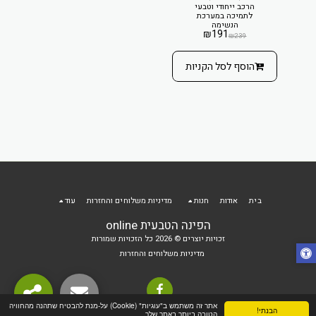
הרכב ייחודי וטבעי
לתמיכה במערכת
הנשימה
₪
191
₪
239
הוסף לסל הקניות
בית
אודות
חנות
מדיניות משלוחים והחזרות
עוד
הפינה הטבעית online
זכויות יוצרים © 2026 כל הזכויות שמורות
מדיניות משלוחים והחזרות
אתר זה משתמש ב"עוגיות" (Cookie) על-מנת להבטיח שתהנה מהחוויה
הבנתי!
הטובה ביותר באתר שלך.