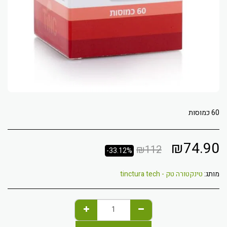
60 כמוסות
₪
74.90
₪
112
-33.12%
מותג:
טינקטורה טק - tinctura tech