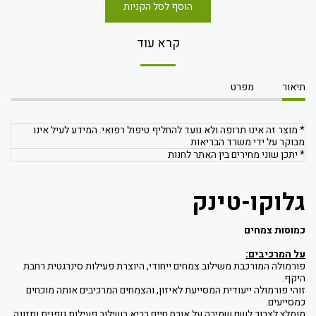
הוסף לסל הקניות
קרא עוד
תיאור
מפרט
* מוצר זה אינו תרופה ולא נועד להחליף טיפול רפואי. המידע לעיל אינו
מבוקר על ידי משרד הבריאות
* יתכן שוני מחירים בין האתר לחנות
גלוקו-טינק
כמוסות צמחים
על המרכיבים:
פורמולה המורכבת משילוב צמחים ייחודי, היוצרת פעילות סינרגטית רחבת
היקף.
זוהי פורמולה ייעודית המסייעת לאיזון, והצמחים המרכיבים אותה מוכחים
כמסייעים.
מומלץ לצרוך לשם שמירה על אורח חיים בריא בשילוב פעילות גופנית ותזונה.