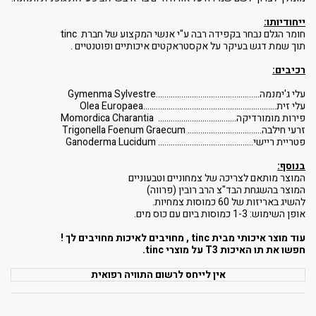
ייחודיותו:
חומר הגלם נבחר בקפידה רבה ע"י אנשי המקצוע של חברת
tinc
תוך שמת דגש בעיקר על אקסטראקטים איכותיים ופוטנטיים .
רכיבים:
עלי ג'ימנמה.................................................
Gymenma Sylvestre
עלי זית...............................................................
Olea Europaea
פירות מומורדיקה.....................................
Momordica Charantia
זרעי חילבה...................................
Trigonella Foenum Graecum
פטריית ריישי.............................................
Ganoderma Lucidum
בנוסף:
המוצר מותאם לצריכה של צמחוניים וטבעוניים
המוצר בהשגחת הבד"צ הרב רובין (פרווה)
להשיג באריזות של 60 כמוסות צמחיות.
אופן השימוש: 1-3 כמוסות ביום עם כוס מים.
עוד מוצר איכותי מבית
tinc
, מחויבים לאיכות מחויבים לך !
חפשו את תו האיכות 3
T
על מוצרי
tinc
.
אין לייחס לרשום התוויה רפואית