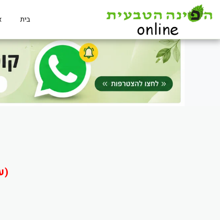
בית
א
(ע