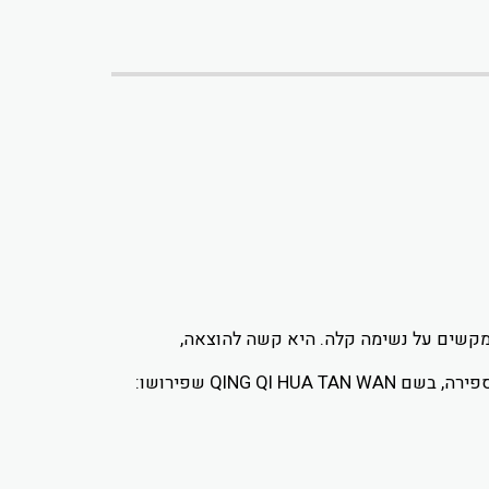
 ומקשים על נשימה קלה. היא קשה להוצאה,
פורמולת הצמחים במיצוי נוזלי PINELLIA +, מורכבת מווריאציה על הרכב צמחים סיני קלאסי, שמקורו עוד במאה ה- 15 לספירה, בשם QING QI HUA TAN WAN שפירושו: