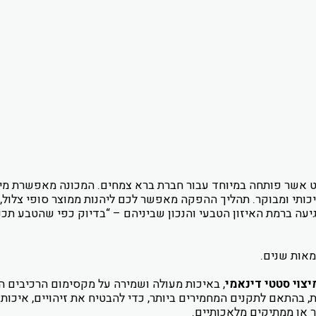
נט אשר פותחה במיוחד עבור חברת ברא צמחים. המכונה מאפשרת מיצ
ותי ומבוקר. תהליך ההפקה מאפשר לכם ליהנות ממוצר סופי צלול, מ
יעה ברמת האיזון הטבעי והנכון שביניהם – “בדיוק כפי שהטבע תכנן
מאות שנים.
יצוי סטטי דינאמי
, באיכות מעולה ושמירה על מקסימום הרכיבים הפ
בהתאם לתקנים המחמירים ביותר, כדי להבטיח את זיהויים, איכותם 
ר או ממתיקים מלאכותיים.