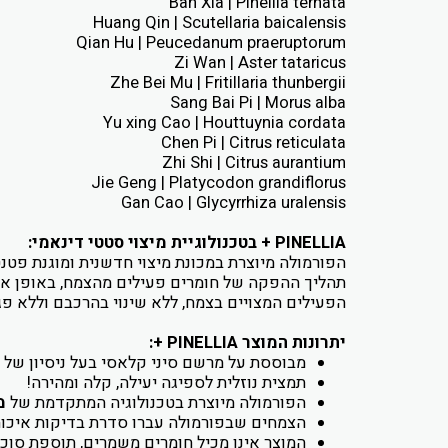
Ban Xia | Pinellia ternata
Huang Qin | Scutellaria baicalensis
Qian Hu | Peucedanum praeruptorum
Zi Wan | Aster tataricus
Zhe Bei Mu | Fritillaria thunbergii
Sang Bai Pi | Morus alba
Yu xing Cao | Houttuynia cordata
Chen Pi | Citrus reticulata
Zhi Shi | Citrus aurantium
Jie Geng | Platycodon grandiflorus
Gan Cao | Glycyrrhiza uralensis
PINELLIA +
בטכנולוגיית מיצוי סטטי דינאמי:
הפורמולה מיוצרת במכונת מיצוי חדשנית ומוגנת פט
תהליך ההפקה של חומרים פעילים מהצמח, באופן איכ
הפעילים המצויים בצמח, ללא שינוי בהרכבם וללא פג
יתרונות המוצר
PINELLIA +
:
מבוססת על מרשם סיני קלאסי בעל ניסיון של 
תמצית נוזלית לספיגה יעילה, קלה ומהירה!
הפורמולה מיוצרת בטכנולוגיה המתקדמת של
מ
הצמחים שבפורמולה עברו סדרת בדיקות איכות, 
המוצר אינו מכיל חומרים משמרים, תוספת סוכ