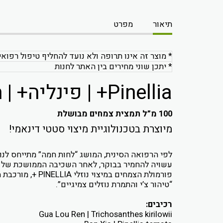
תיאור
מפרט
* מוצר זה אינו תרופה ולא נועד להחליף טיפול רפואי
* יתכן שוני מחירים בין האתר לחנות
Pinellia+ | פינליה+ | Qing Qi Hua Tan Wan
100 מ”ל תמצית צמחים מבושלת
מיוצרת בטכנולוגיית מיצוי סטטי דינאמי!
לפי הרפואה הסינית, המושג “לחות חמה” מתייחס לנו
עשויה להחמיר בבוקר, לאחר השכיבה הממושכת של שנת
“טיהור צ’י והתמרת נוזלים צמיגיים”.
רכיבים:
Gua Lou Ren | Trichosanthes kirilowii