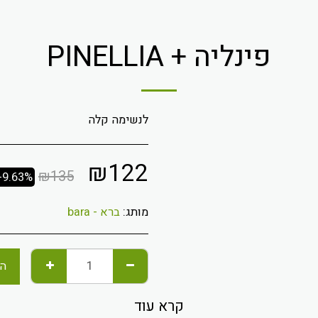
פינליה + PINELLIA
לנשימה קלה
₪
122
₪
135
-9.63%
מותג:
ברא - bara
הו
קרא עוד