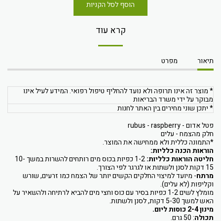
הוסף לסל הקניות
קרא עוד
תיאור
מפרט
* מוצר זה אינו תרופה ולא נועד להחליף טיפול רפואי. המידע לעיל אינו
מבוקר על ידי משרד הבריאות
* יתכן שוני מחירים בין האתר לחנות
פטל אדום - rubus - raspberry
חלק מהצמח - עלים
*התמונה כללית ולא ממחישה את המוצר.
הוראות הכנה כלליות:
חליטה הוראות כלליות:
1-2 כפיות בכוס מים רותחים להשרות במשך 10-
15 דקות לסנן ולשתות או לגרגר לפי הצורך.
מרתח
- מיועד למיצוי החלקים הקשים יותר של הצמח כמו זרעים, שורש
וקליפות (לא עלים).
מומלץ לשים 1-2 כפיות בסיר עם כוס וחצי מים להביא לרתיחה ולהשאיר על
האש למשך 5-30 דקות, לסנן ולשתות.
מינון 2-4 כוסות ליום.
תכולה
: 50 גרם.