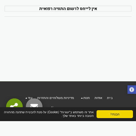
אין לייחס לרשום התוויה רפואית
בית
אודות
חנות
מדיניות משלוחים והחזרות
עוד
הפינה הטבעית online
אתר זה משתמש ב"עוגיות" (Cookie) על-מנת להבטיח שתהנה מהחוויה
הבנתי!
זכויות יוצרים © 2026 כל הזכויות שמורות
הטובה ביותר באתר שלך.
מדיניות משלוחים והחזרות