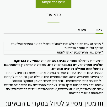
הוסף לסל הקניות
קרא עוד
תיאור
מפרט
* מוצר זה אינו תרופה ולא נועד להחליף טיפול רפואי. המידע לעיל אינו
מבוקר על ידי משרד הבריאות
* יתכן שוני מחירים בין האתר לחנות
וורמטין זו פורמולה צמחית מבית נטע רוקחות המסייעת בהרחקת
תולעים וטפילי מעיים במבוגרים וילדים. פורמולת הוורמטין מותאמת גם
לטיפול מונע ומכילה רכיבים טבעיים.
תולעים הינם טפילים החיים במערכת העיכול ובמעיים אשר הגורמים לקיומם
הם היגיינה וסניטציה ברמה נמוכה ושתיית מים ואכילת מזון מזוהמים. לקיומם
של תולעים בגוף סימפטומים שונים כגון: איבוד תיאבון ומשקל, שלשול,
אנמיה וגרד בפי הטבעת ובכף הרגל. לצמחים המרכיבים את הפורמולה תכונות
אנטי בקטריאליות, אנטי פטרייתיות, אנטי ויראליות ונוגדות פרזיטים ולכן הם
מתאימים לטיפול בתולעים.
וורמטין מסייע לטיול במקרים הבאים: