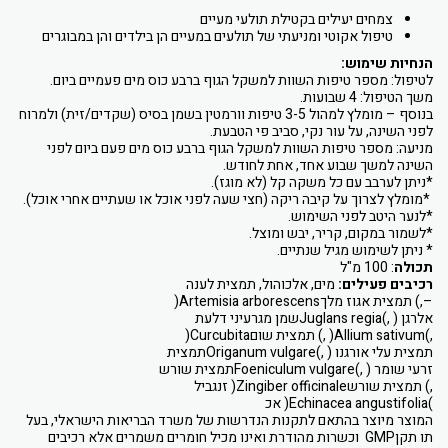
צמחים יעילים בקטילת תולעי מעיים
טיפול אקוטי ומניעתי של תולעים במעיים הן בילדים והן במבוגרים
הנחיות שימוש:
לטיפול: מספר טיפות השוות למשקל הגוף ברבע כוס מים פעמיים ביום.
משך הטיפול: 4 שבועות.
בנוסף – מומלץ למהול 3-5 טיפות וורמטין בשמן בסיס (שקדים/זית) ולמרוח
לפני השינה, על עור נקי, סביב פי הטבעת.
מניעה: מספר טיפות השוות למשקל הגוף ברבע כוס מים פעם ביום לפני
השינה למשך שבוע אחד, אחת לחודש.
*ניתן לערבב עם כל משקה קל (לא מוגז).
*מומלץ לצרוך על קיבה ריקה (חצי שעה לפני אוכל או שעתיים אחרי אוכל).
*לנער היטב לפני השימוש.
*לשמור במקום, קריר, יבש ומוצל.
* ניתן לשימוש מגיל שנתיים.
תכולה
: 100 מ"ל
רכיבים פעילים:
מים, אלכוהול, תמצית לענה
–,) תמצית אגוז מלךArtemisia arborescens(
אלרגן ( ,)Juglans regiaשמן מגרעיני דלעת
,)Allium sativum( ,) תמצית שוםCurcubita(
תמצית עלי אורגנו ( ,)Origanum vulgareתמצית
זרעי שומר ( ,)Foeniculum vulgareתמצית שורש
,) תמצית שורשZingiber officinale( זנגביל
)Echinacea angustifolia( אכ
המוצר מיוצר בהתאם לתקנות הנדרשות של משרד הבריאות הישראלי, בעל
תו תקןGMP וכשרות מהודרת ואינו מכיל חומרים משמרים אלא רכיבים