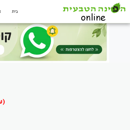
בית
א
(ע