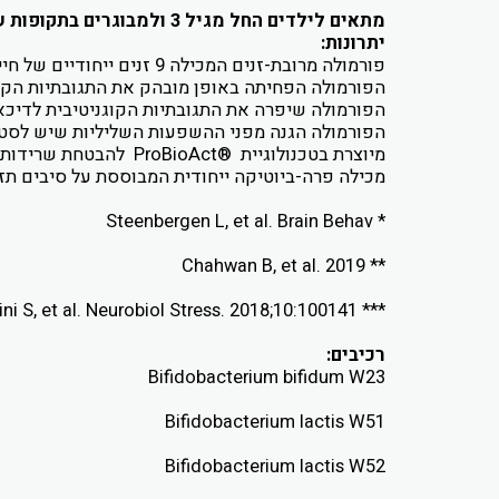
מתאים לילדים החל מגיל 3 ולמבוגרים בתקופות שונות של מתח ולחץ.
יתרונות:
פורמולה מרובת-זנים המכילה 9 זנים ייחודיים של חיידקים פרוביוטיים
הפורמולה הפחיתה באופן מובהק את התגובתיות הקוג
הפורמולה שיפרה את התגובתיות הקוגניטיבית לדיכאו
הפורמולה הגנה מפני ההשפעות השליליות שיש לסטר
מיוצרת בטכנולוגיית ®ProBioAct להבטחת שרידות החיידקים, פעילותם המיטבית ויעילותם
מכילה פרה-ביוטיקה ייחודית המבוססת על סיבים תז
* Steenbergen L, et al. Brain Behav
** Chahwan B, et al. 2019
*** Papalini S, et al. Neurobiol Stress. 2018;10:100141
רכיבים:
Bifidobacterium bifidum W23
Bifidobacterium lactis W51
Bifidobacterium lactis W52