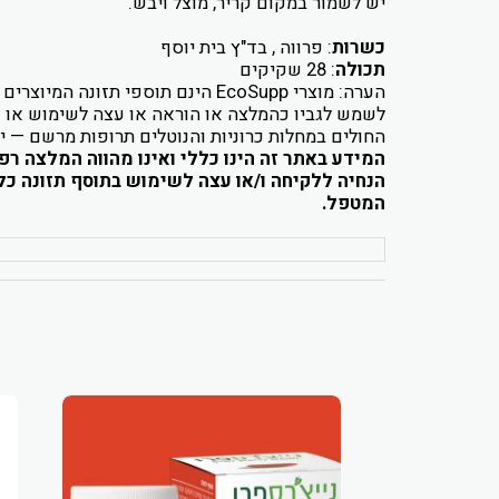
יש לשמור במקום קריר, מוצל ויבש.
כשרות
: פרווה , בד"ץ בית יוסף
תכולה
: 28 שקיקים
הערה: מוצרי EcoSupp הינם תוספי
לשמש לגביו כהמלצה או הוראה או עצה לשימוש או שינ
החולים במחלות כרוניות והנוטלים תרופות מרשם — י
המידע באתר זה הינו כללי ואינו מהווה המלצה רפ
הנחיה ללקיחה ו/או עצה לשימוש בתוסף תזונה כלש
המטפל.