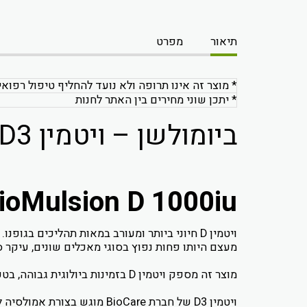
תיאור
מפרט
* מוצר זה אינו תרופה ולא נועד להחליף טיפול רפואי
* יתכן שוני מחירים בין האתר לחנות
ביומולשן – ויטמין D3 נוזלי (1000 יחב״ל)
ioMulsion D 1000iu
ויטמין D חיוני ביותר ומעורב במאות תהליכים בגופנו.
מעצם היותו פחות נפוץ בסוגי מאכלים שונים, עיקר ספיגת ויטמין D בחיי היום יו
מוצר זה מספק ויטמין D בזמינות ביולוגית גבוהה, בטעם לימון טבעי.
ויטמין D3 של חברת BioCare מוגש בצורת אמולסיה לספיגה אופטימלית.