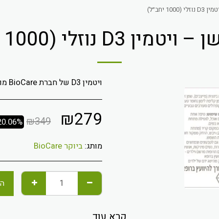
1000 יחב״ל)
ין D3 נוזלי (1000 יחב״ל)
ויטמין D3 של חברת BioCare מוגש בצורת אמולסיה לספיגה אופטימלית.
₪
279
₪
349
20.06%
מותג:
ביוקר BioCare
הו
קרא עוד