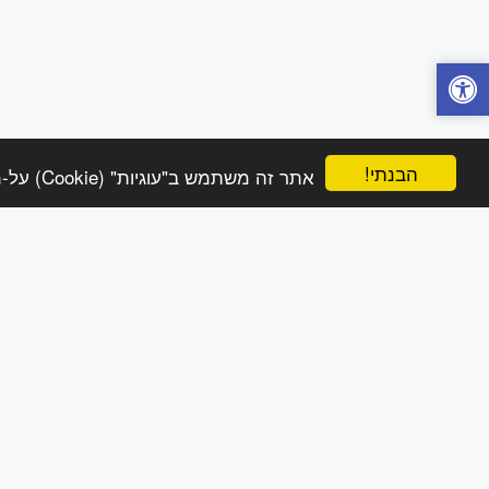
הבנתי!
אתר זה משתמש ב"עוגיות" (Cookie) על-מנת להבטיח שתהנה מהחוויה הטובה ביותר באתר שלך.
הפינה הטבעית online
זכויות יוצרים © 2026 כל הזכויות שמורות
מדיניות משלוחים והחזרות