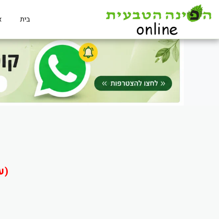
בית
א
(ע