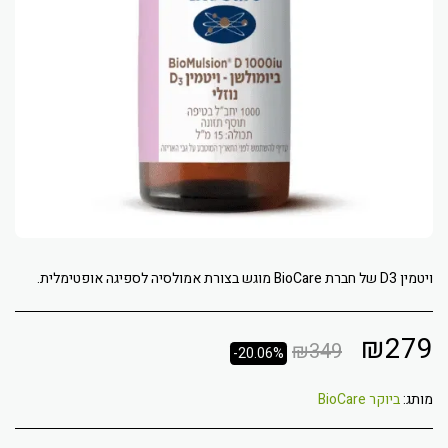
ויטמין D3 של חברת BioCare מוגש בצורת אמולסיה לספיגה אופטימלית.
₪
279
₪
349
-20.06%
מותג:
ביוקר BioCare