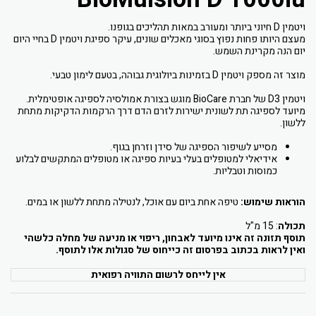
ויטמין D חיוני ביותר ומעורב במאות תהליכים בגופנו.
מעצם היותו פחות נפוץ בסוגי מאכלים שונים, עיקר ספיגת ויטמין D בחיי היום
יום הנה מקרינת השמש.
מוצר זה מספק ויטמין D בזמינות ביולוגית גבוהה, בטעם לימון טבעי.
ויטמין D3 של חברת BioCare מוגש בצורת אמולסיה לספיגה אופטימלית.
מיועד לספיגה תת לשונית ישירות לזרם הדם דרך הרקמות הדקיקות מתחת
ללשון.
מסייע לשיפור הספיגה של סידן וזרחן בגוף.
אידיאלי למטופלים בעלי בעיות ספיגה או מטופלים המתקשים לבלוע
כמוסות וטבליות.
הוראות שימוש:
טיפה אחת ביום עם אוכל, לנטילה מתחת ללשון או במים.
תכולה
: 15 מ"ל
תוסף תזונה זה אינו מיועד לאבחון, ריפוי או מניעה של מחלה כלשהי
ואין לראות בכתוב בפרסום זה כייחוס של סגולות אלו לתוסף.
אין לייחס לרשום התוויה רפואית