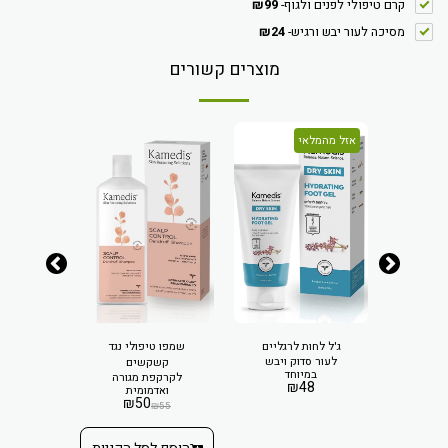
קרם טיפולי לפנים ולגוף
-
99
₪
מסיכה לעור יבש ורגיש
-
24
₪
מוצרים קשורים
אזל מהמלאי
יפולי
ג'ל לחות לרגליים
שמפו טיפולי נגד
קרם גו
תת יובש
לעור סדוק ויבש
מסייע בה
קשקשים
 בעור
במיוחד
וקילופ
לקרקפת מגורה
06
₪
48
ואדמומית
₪
50
₪
55
 הקניות
הוסף ל