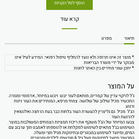
הוסף לסל הקניות
קרא עוד
תיאור
מפרט
* מוצר זה אינו תרופה ולא נועד להחליף טיפול רפואי. המידע לעיל אינו
מבוקר על ידי משרד הבריאות
* יתכן שוני מחירים בין האתר לחנות
על המוצר
ג'ל לניקוי עדין של קמדיס, מותאם לעור יבש ויבש במיוחד, אדמומי ומגורה.
התכשיר מכיל שילוב של שלושה צמחי מרפא, המותירים את העור נינוח
ורגוע.
הג'ל מכיל גם גליצרין להעשרת העור בלחות כבר בעת הרחצה ואלנטואין
להרגעת העור.
צבעו המיוחד של הג'ל משקף את ריכוז תמציות הצמחים המשולבות במוצר.
השימוש בג'ל מתאים לשימוש למקלחת או להוספתו לאמבט תוך ערבוב עם
המים, ומיועד לשימוש במבוגרים ובתינוקות מגיל חצי ומעלה.
התכשיר מיועד לתינוקות מעל גיל 6 חודשים, לילדים ומבוגרים.