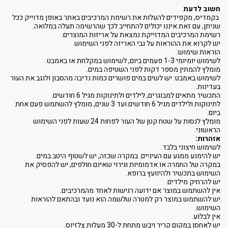
חשוב לדעת
בקמדיס, מקפידים להעלות את רשימת המרכיבים באתר באופן מדוייק ככל
שניתן, עם זאת איננו יכולים להתחייב לכך שהרשימה תעלה במלואה.
רשימת המרכיבים המדוייקת נמצאת על אריזות המוצרים.
יש לקרוא את ההוראות על גבי האריזה לפני השימוש.
הוראות שימוש:
לשימוש יומיומי 1-3 פעמים ביום, לשימוש במקלחת או באמבט.
מומלץ להמתין מספר דקות לפני השטיפה במים.
לשימוש באמבט: יש לשים במים פושרים כמות נדיבה מהסבון ולנגב את העור
בעדינות.
התכשיר מתאים למבוגרים, לילדים ולתינוקות מגיל 6 חודשים.
לתינוקות ולילדים מגיל 6 חודשים ועד 3 שנים, מומלץ להשתמש פעם אחת
ביום.
מומלץ לנסות על שטח קטן של העור לפחות 24 שעות לפני השימוש
הראשוני.
אזהרות:
לשימוש חיצוני בלבד.
יש להימנע ממגע עם העיניים. במקרה שכזה, יש לשטוף היטב במים.
במקרה של החמרה או אדמומיות וגירוי שאינם חולפים, יש להפסיק את
השימוש בתכשיר ולהיוועץ ברופא.
יש להרחיק מילדים.
אין להשתמש במוצר אם ידועה רגישות לאחד מהמרכיבים.
יש להשתמש במוצר רק למטרה שלשמה הוא נועד ובהתאם להוראות
השימוש.
אין לבלוע.
יש לאחסן במקום קריר ויבש מתחת ל-30 מעלות צלזיוס.