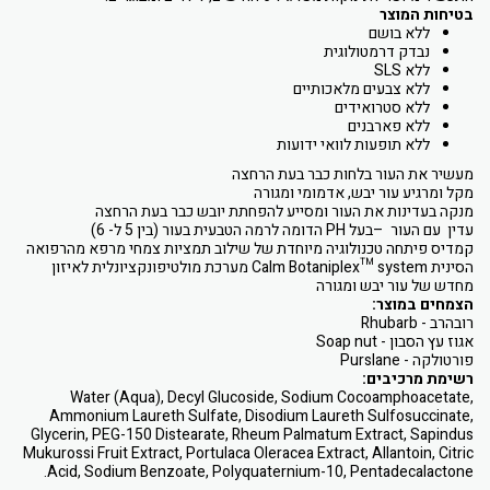
בטיחות המוצר
ללא בושם
נבדק דרמטולוגית
ללא SLS
ללא צבעים מלאכותיים
ללא סטרואידים
ללא פארבנים
ללא תופעות לוואי ידועות
מעשיר את העור בלחות כבר בעת הרחצה
מקל ומרגיע עור יבש, אדמומי ומגורה
מנקה בעדינות את העור ומסייע להפחתת יובש כבר בעת הרחצה
עדין עם העור –בעל PH הדומה לרמה הטבעית בעור (בין 5 ל- 6)
קמדיס פיתחה טכנולוגיה מיוחדת של שילוב תמציות צמחי מרפא מהרפואה
הסינית Calm Botaniplex™ system מערכת מולטיפונקציונלית לאיזון
מחדש של עור יבש ומגורה
הצמחים במוצר:
רובהרב - Rhubarb
אגוז עץ הסבון - Soap nut
פורטולקה - Purslane
רשימת מרכיבים:
Water (Aqua), Decyl Glucoside, Sodium Cocoamphoacetate,
Ammonium Laureth Sulfate, Disodium Laureth Sulfosuccinate,
Glycerin, PEG-150 Distearate, Rheum Palmatum Extract, Sapindus
Mukurossi Fruit Extract, Portulaca Oleracea Extract, Allantoin, Citric
Acid, Sodium Benzoate, Polyquaternium-10, Pentadecalactone.