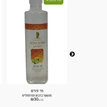
אזל מהמלאי
פנים טיפולי
מי פנים
גורה ואדמומי
מועשר בדבש ופרופוליס
₪
30
₪
57
₪
35