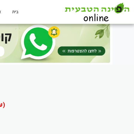
בית
א
(ע