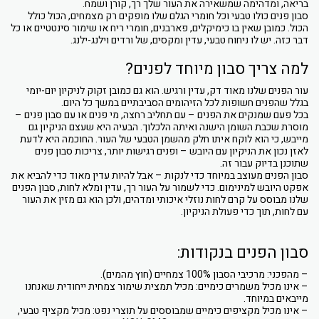
בריאה, ומדהימה שמשאירה את העור שלך רך, קורן ושמח.
סבון פנים כולו טבעי וכל חומרי הגלם שלו מופקים רק מצמחים, הכול כולל
הכול. כמובן שאין בו כימיקלים, פארבנים, חומרי ריח או שימור סינטטיים או כל
דבר כזה. יש לו ניחוח טבעי, עדין ומקסים, של ורדים וילנג-ילנג.
למה צריך סבון מיוחד לפנים?
עור הפנים שלנו מאוד דק, עדין ורגיש. הוא גם כמובן זקוק לניקיון יום-יומי
בגלל שהפנים חשופות לכל הזיהומים הסביבתיים במשך כל היום.
בכל פעם שמנקים את הפנים – עם תחליב רחצה, מי פנים או עם סבון פנים –
מוסרת שכבת השומן הישנה ואיתה הלכלוך. הבעיה היא שעצם הניקיון גם
מייבש, כי הוא לוקח איתו חלק מהשמן הטבעי של העור. החוכמה היא לדעת
לאזן נכון את הניקיון עם היובש – ופנים רגישות יותר, צריכות סבון פנים
שתוכנן בדיוק עבור זה.
סבון הפנים מעוצב במיוחד כדי לנקות – אבל להיות עדין מאוד כדי להביא את
אפקט היובש למינימום. כדי לשמור על העור רך, עדין ומלא לחות, סבון הפנים
שלנו מבוסס על קרם לחות נוזלי איכותי ומדהים, ולכן הוא גם מזין את העור
עם לחות, תוך כדי פעולת הניקיון.
סבון הפנים בנקודות:
– מהפכני: מרכיבי הסבון 100% צמחיים (חוץ מהמים).
– אינו מכיל משמרים כימיים: מכיל תמצית שימור צמחית ייחודית שאנחנו
מייבאים במיוחד.
– אינו מכיל מקציפים כימיים שמבוססים על תוצרי נפט: מכיל מקציף טבעי,