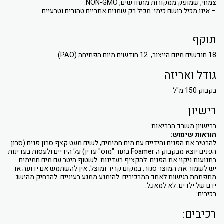
צמחי, שמופק ממקורות מתחדשים, NON-GMO.
– אינו מכיל בושם כימי: מכיל רק שמנים אתריים טהורים וטבעיים.
תוקף
18 חודשים מיום הייצור, 12 חודשים מיום הפתיחה (PAO)
גודל ואריזה
בקבוק 150 מ"ל
רישיון
ברישיון משרד הבריאות
הוראות שימוש:
להרטיב את הפנים והידיים עם מים חמימים, לשים מעט קצף סבון פנים (סבון
הפנים יוצא מבקבוק ה Foamer בתור "מוס" עדין) על הידיים ולעסות בעדינות
בתנועות ניקוי את הפנים. להקציף בעדינות. לשטוף היטב עם מים חמימים.
יש לשמור את המוצר סגור, במקום קריר ומוצל. אין להשתמש אם ידועה או
מתפתחת רגישות לאחד המרכיבים. להימנע ממגע בעיניים. להרחיק מהישג
ידם של ילדים. לא למאכל.
רכיבים:
רכיבים: