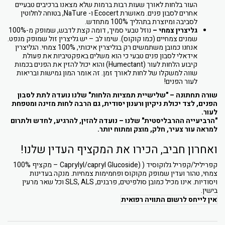
העור בלחות לאורך שעות רבות ברמות שלא מצאנו ברכיבים טבעיים
אחרים לסבון פנים. מאושרת Ecocert ו- NaTure, בטוחה לחלוטין
לסביבה ומיוצרת בתהליך 100% מתחדש.
גליצרין צמחי –
נוזל טבעי סמיך, דומה קצת לדבש, שמופק מ-100%
שמנים צמחיים (כמו קוקוס). שימו לב – יש גליצרין זול שמופק מנפט.
אנחנו כמובן משתמשים רק בגליצרין איכותי, 100% צמחי. הגליצרין
אידאלי לסבון פנים טבעי כי הוא משלים באפקטיביות את פעולת
קיבוע הלחות לעור (Humectant) והוא יכול להזין את הפנים בכמות
שווה למשקלו של לחות לאורך זמן. זה אומר המון גמישות ובריאות
לעור הפנים!
שורה תחתונה – "שלישיית תמציות הלחות" שלנו נועדה לתת לסבון
הפנים, לצד יכולת ניקיון ורענון יסודית, גם הרבה לחות מזינה ומטפחת
לעור.
"הרביעייה ההרבליסטית" שלנו – נועדה להזין, להרגיע, לחדש ולתרום
למראה עור צעיר, חלק, מוצק ומתוח יותר.
ואחרון חביב, הכירו את המקציף העדין שלנו!
קפריליל/קפריל גלוקוסיד ( (Caprylyl/capryl Glucoside – מקציף 100%
צמחי, טהור ועדין שמופק מקוקוס ופחמימות צמחיות. מנקה בעדינות
ויסודיות. אינו מכיל כמובן סולפיטים, פרבנים, SLS, ALS וכל שאר מרעין
בישין.
אין לייחס לרשום התוויה רפואית