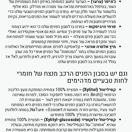
ג'וניפר (ערער) –
הערער נחשב כמומחה באיזון רמת השומניות של
העור, בטיפול באדמומיות ומראה עור מגורה או מודלק. הוא אלוף
בלשמור על העור חלק ובריא. בחרנו בו לסבון הפנים הטבעי שלנו כדי
להשלים את פעולת הורדים ולעזור לשמור את הפנים בריאות, נקיות
מגירויים ותגובות לא נעימות.
פרחי היביסקוס –
בחרנו בו לסבון הפנים שלנו כי הוא ידוע כצמח
נהדר לשמירה על עור פנים רך וגמיש. הוא גם אנטי-אוקסידנט. ואולי
הכי טוב לסבון פנים מוצלח – הוא מכיל חומר טבעי שעוזר למתוח את
העור ומקדם מראה עור צעיר, חיוני ומופחת קמטוטים.
מיץ אלוורה אורגני –
קלאסיקה לפנים. אנחנו מתייחסים אל האלוורה
בסבון הפנים שלנו בתור "המנחמת" של הפנים אחרי כל מה שהן
עוברות במשך היום. מישהו צריך להרגיע, לרפא, לאזן ולחדש, לא? אז
בגלל זה בחרנו בה לסבון הפנים שלנו.
וגם יש בסבון הפנים הרכב מנצח של חומרי
לחות טבעיים מדהימים
קסיליטול (Xylitol) –
תמצית 100% צמחית המופקת מעץ הליבנה
הרפואי ((Birch. היא דומה מאוד לתפקוד הסוכר, למרות שאיננה
סוכר, ומושכת לחות בצורה יוצאת דופן לעור – וגם עוזרת לה
להישאר! בחרנו בה לסבון הפנים שלנו כי לחות הפנים היא המפתח
לעור צעיר, גמיש וזורח. מאושרת Ecocert ו- NaTure, בטוחה לחלוטין
לסביבה ומיוצרת בתהליך 100% מתחדש.
קסיליטול-גלוקוסיד (Xylityl-glucoside) –
תמצית 100% צמחית
שהיא "אחותה" של הקסיליטול. היא דווקא מופקת מחיטה, ובעלת
תכונות מקבילות וסינרגיות עם קרובת משפחתה. גם היא מעשירה את