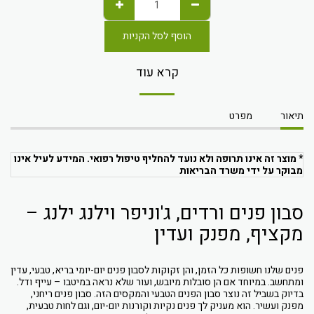
הוסף לסל הקניות
קרא עוד
תיאור
מפרט
* מוצר זה אינו תרופה ולא נועד להחליף טיפול רפואי. המידע לעיל אינו
מבוקר על ידי משרד הבריאות
סבון פנים ורדים, ג'וניפר וילנג ילנג –
מקציף, מפנק ועדין
פנים שלנו חשופות כל הזמן, והן זקוקות לסבון פנים יום-יומי בריא, טבעי, עדין
ומתחשב. במיוחד אם הן סובלות מיובש, ועור שלא נראה במיטבו – עייף ודל.
בדיוק בשביל זה נוצר סבון הפנים הטבעי והמקסים הזה. סבון פנים ריחני,
מפנק ועשיר. הוא מעניק לך פנים נקיות וקורנות יום-יום, וגם לחות טבעית,