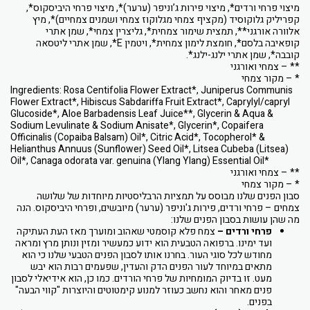
מיצוי פרחי ורדים*, מיצוי פירות ג’וניפר (ערער)*, מיצוי פרחי היביסקוס*,
קפריליק גלוקוסיד (מקציף צמחי מגלוקוז צמחי ושמנים צמחיים)*, מיץ
אלוורה אורגני**, תמצית שימור צמחית*, גליצרין צמחי*, שמן אתרי
קופאיבה בלסם*, חומצת לימון צמחית*, ויטמין E*, שמן אתרי ליטסאה
קובבה*, שמן אתרי ילנג-ילנג*.
** – צמחי ואורגני
* – מקור צמחי
Ingredients: Rosa Centifolia Flower Extract*, Juniperus Communis
Flower Extract*, Hibiscus Sabdariffa Fruit Extract*, Caprylyl/capryl
Glucoside*, Aloe Barbadensis Leaf Juice**, Glycerin & Aqua &
Sodium Levulinate & Sodium Anisate*, Glycerin*, Copaifera
Officinalis (Copaiba Balsam) Oil*, Citric Acid*, Tocopherol* &
Helianthus Annuus (Sunflower) Seed Oil*, Litsea Cubeba (Litsea)
Oil*, Canaga odorata var. genuina (Ylang Ylang) Essential Oil*
** – צמחי ואורגני
* – מקור צמחי
סבון הפנים שלנו מבוסס על תמציות הרבליסטיות מיוחדות של שלושה
צמחים – פרחי ורדים, פירות ג'וניפר (ערער) מיובשים, ופרחי היביסקוס. הנה
מה שהן עושות בסבון הפנים שלנו:
פרחי ורדים –
צמח פלא קוסמטי שאהוב ומוערך מאז העת העתיקה
ועד ימינו. ברפואה הטבעית הוא ידוע כמעשיר ומזין ונותן מרץ ומראה
מחודש לכל סוגי העור. בחרנו אותו לסבון הפנים הטבעי שלנו כי הוא
מתאים במיוחד לעור הפנים הדק והעדין, שפעמים רבות הוא יבש
מעט. זו בדיוק המומחיות של פרחי הורדים. כמו כן, הוא אידיאלי לסבון
פנים מאחר והוא נחשב כעוזר למנוע קימטוטים והיוצרות "קווי הבעה"
בפנים.