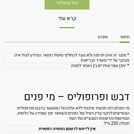
אזל מהמלאי
קרא עוד
תיאור
מפרט
* מוצר זה אינו תרופה ולא נועד להחליף טיפול רפואי. המידע לעיל אינו
מבוקר על ידי משרד הבריאות
* יתכן שוני מחירים בין האתר לחנות
דבש ופרופוליס – מי פנים
מי הפנים הינו תכשיר איכותי ללא אלכוהול המועשר בדבש ופרופוליס
המסייעים לניקוי עדין ויעיל של הפנים והצוואר תוך שמירה על הלחות,
הגמישות והרעננות הטבעיים של העור.
תכולה 250 מ״ל.
אין לייחס לרשום התוויה רפואית