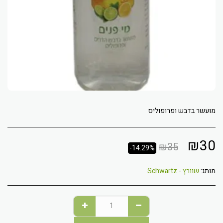
מועשר בדבש ופרופוליס
₪
30
₪
35
-14.29%
מותג:
שוורץ - Schwartz