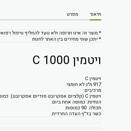
תיאור
מפרט
* מוצר זה אינו תרופה ולא נועד להחליף טיפול רפואי
* יתכן שוני מחירים בין האתר לחנות
ויטמין C 1000
ויטמין C
917 מ"ג לא חומצי.
מרכיבים:
ויטמין C (קלציום אסקרובט סודיום אסקרובט). כמוסה תאית צמחית HPMC מגנזיום סיטראט.
הנחיות: כמוסה אחת ביום.
תכולה: 90 כמוסות
כשר בד"ץ העדה החרדית.