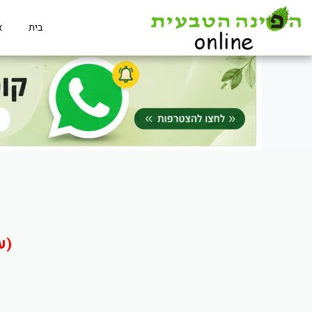
בית
א
(ע