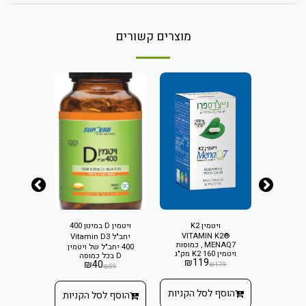
מוצרים קשורים
ויטמין K2
ויטמין D במינון 400
®VITAMIN K2
יחב"ל Vitamin D3
במינון 400 יחב"ל
MENAQ7 , כמוסות
400 יחב"ל של ויטמין
400 יח
Soft gel
ויטמין K2 160 מק"ג
D בכל כמוסה
D בכל טיפה
₪
119
לכמוסה
0
₪
40
₪
179
₪
37
₪
59
ולוגיה
לית
₪
9
הוסף לסל הקניות
הוסף לסל הקניות
הוסף ל