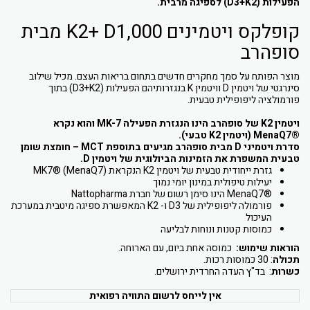
הפעילות (D3+K2) לספיגה מרבית.
קופלקס ויטמינים K2+ D1,000 מבית
סופהרב
מוצר הפותח על סמך מחקרים חדשים בתחום בריאות העצם. מכיל שילוב
סינרגטי של ויטמין D וויטמין K בנגזרותיהם הפעילות (D3+K2) בתוך
פורמולציה ליפופילית טבעית.
ויטמין K2 של סופהרב הינו הנגזרת הפעילה MK-7 והוא נקרא
®MenaQ7 (ויטמין K2 טבעי).
סדרת ויטמיני D מבית סופהרב מגיעים בתוספת MCT – חומצת שומן
טבעית המשפרת את הזמינות הביולוגית של ויטמין D.
גזרת ייחודית טבעית של ויטמין K2 הנקראת (MK7® (MenaQ7
יעילות טיפולית במינון יומי נמוך
®MenaQ7 הינו סימן רשום של חברת Nattopharma
פורמולה ליפופילית של D3 ו- K2 המאפשרת ספיגה מיטבית במערכת
העיכול
כמוסות קטנות ונוחות לבליעה
הוראות שימוש:
כמוסה אחת ביום, עם הארוחה.
תכולה
: 30 כמוסות רכות.
כשרות
: בד"ץ העדה החרדית ירושלים.
אין לייחס לרשום התוויה רפואית