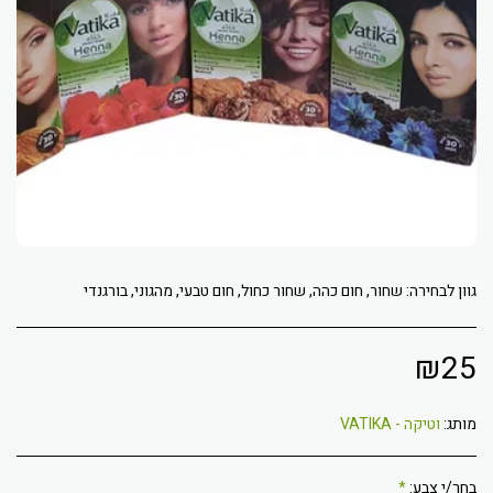
גוון לבחירה: שחור, חום כהה, שחור כחול, חום טבעי, מהגוני, בורגנדי
₪
25
מותג:
וטיקה - VATIKA
בחר/י צבע:
*