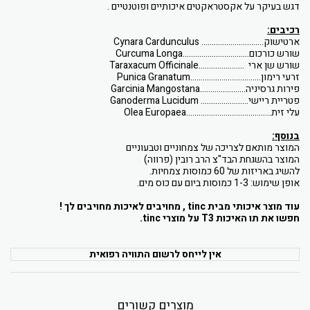
דגש בעיקר על אקסטראקטים איכותיים ופוטנטיים .
רכיבים:
ארטישוק..............................
Cynara Cardunculus
שורש כורכום................................
Curcuma Longa
שורש שן ארי ......................
Taraxacum Officinale
זרעי רימון..................................
Punica Granatum
פירות גרסיניה......................
Garcinia Mangostana
פטריית ריישי.......................
Ganoderma Lucidum
עלי זית.........................................
Olea Europaea
בנוסף:
המוצר מותאם לצריכה של צמחוניים וטבעוניים
המוצר בהשגחת הבד"צ הרב רובין (פרווה)
להשיג באריזות של 60 כמוסות צמחיות.
אופן שימוש: 1-3 כמוסות ביום עם כוס מים.
עוד מוצר איכותי מבית
tinc
, מחויבים לאיכות מחויבים לך !
חפשו את תו האיכות 3
T
על מוצרי
tinc
.
אין לייחס לרשום התוויה רפואית
מוצרים קשורים