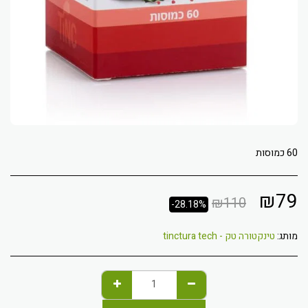
60 כמוסות
₪
79
₪
110
-28.18%
מותג:
טינקטורה טק - tinctura tech