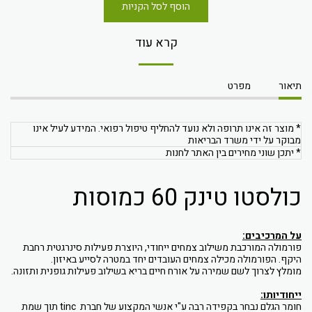
הוסף לסל הקניות
קרא עוד
תיאור
מפרט
* מוצר זה אינו תרופה ולא נועד להחליף טיפול רפואי. המידע לעיל אינו
מבוקר על ידי משרד הבריאות
* יתכן שוני מחירים בין האתר לחנות
כולסטו טינק 60 כמוסות
על המרכיבים:
פורמולה המורכבת משילוב צמחים ייחודי, היוצרת פעילות סינרגטית רחבת
היקף. הפורמולה מכילה צמחים העובדים יחד במטרה לסייע באיזון.
מומלץ לצרוך לשם שמירה על אורח חיים בריא בשילוב פעילות גופנית ותזונה.
ייחודיותו:
חומר הגלם נבחר בקפידה רבה ע"י אנשי המקצוע של חברת
tinc
תוך שמת