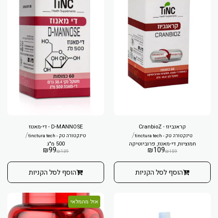
קראנביוז - CranbioZ
D-MANNOSE - די-מאנוז
/
/
טינקטורה טק - tinctura tech
טינקטורה טק - tinctura tech
חמוציות, די-מאנוז, פרוביוטיקה
500 מ"ג
₪
99
₪
109
₪
139
₪
159
הוסף לסל הקניות
הוסף לסל הקניות
אזל מהמלאי