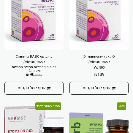
D-מאנוז - D mannose
קרנמיקס Cranmix BASIC
/
/
אלטמן - Altman
אלטמן - Altman
כמוסות המכילות תמצית חמוציות
500 מ"ג
וויטמין C.
₪
90
₪
139
₪
105
הוסף לסל הקניות
הוסף לסל הקניות
32%-
מחיר באתר בלבד