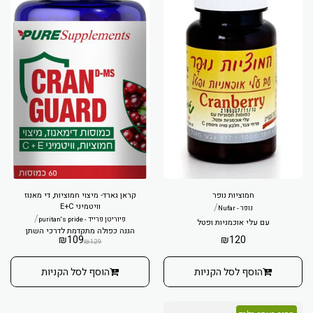
חמוציות נופר
קראן גארד- מיצוי חמוציות, די מאנוז
/
וויטמיני E+C
נופר - Nufar
/
פיוריטן פרייד - puritan's pride
עם עלי אוכמניות ופטל
הגנה כפולה מתקדמת לדרכי השתן
₪
109
₪
120
₪
129
הוסף לסל הקניות
הוסף לסל הקניות