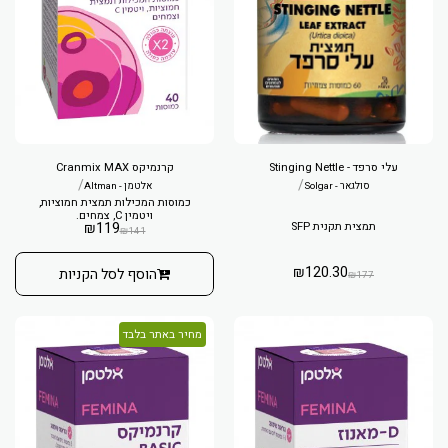
עלי סרפד - Stinging Nettle
קרנמיקס Cranmix MAX
/
/
סולגאר - Solgar
אלטמן - Altman
כמוסות המכילות תמצית חמוציות,
ויטמין C, צמחים.
תמצית תקנית SFP
119
₪
₪
141
₪
120.30
הוסף לסל הקניות
₪
177
מחיר באתר בלבד