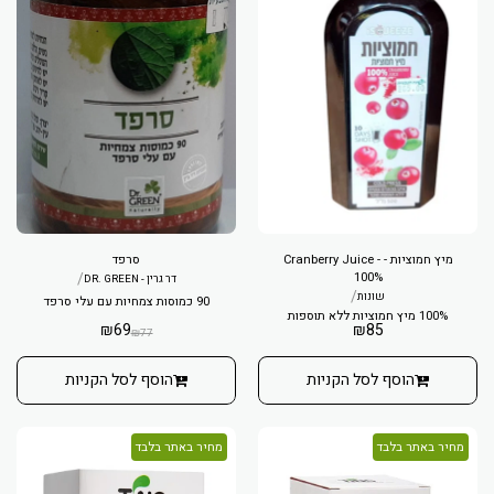
מיץ חמוציות - Cranberry Juice -
סרפד
/
100%
דר גרין - DR. GREEN
/
שונות
90 כמוסות צמחיות עם עלי סרפד
100% מיץ חמוציות ללא תוספות
₪
69
₪
85
₪
77
הוסף לסל הקניות
הוסף לסל הקניות
מחיר באתר בלבד
מחיר באתר בלבד