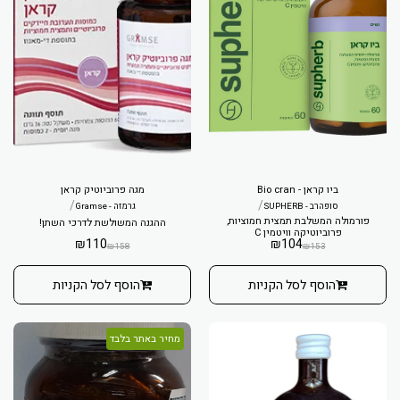
ביו קראן - Bio cran
מגה פרוביוטיק קראן
/
/
סופהרב - SUPHERB
גרמזה - Gramse
פורמולה המשלבת תמצית חמוציות,
ההגנה המשולשת לדרכי השתן!
פרוביוטיקה וויטמין C
₪
110
₪
104
₪
158
₪
153
הוסף לסל הקניות
הוסף לסל הקניות
מחיר באתר בלבד