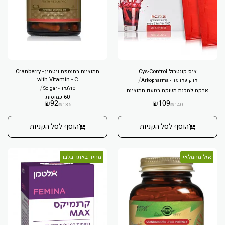
ציס קונטרול Cys-Control
חמוציות בתוספת ויטמין - Cranberry
with Vitamin - C
/
ארקופארמה - Arkopharma
/
סולגאר - Solgar
אבקה להכנת משקה בטעם חמוציות
60 כמוסות
₪
92
₪
109
₪
136
₪
140
הוסף לסל הקניות
הוסף לסל הקניות
אזל מהמלאי
מחיר באתר בלבד