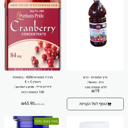
מיץ חמוציות - כרם
תרכיז חמוציות 4200 - בתוספת
/
ויטמין C ו- E
כרם - Kerem
/
ללא תוספת סוכר
פיוריטן פרייד - puritan's pride
₪
19
100 כמוסות רכות
₪
65.90
הוסף לסל הקניות
₪
79.90
מחיר באתר בלבד