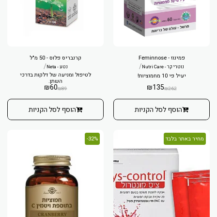
פמינוז - Feminnose
קרנבריס פלוס - 50 מ"ל
/
/
נוטרי קר - Nutri Care
נטע - Neta
לטיפול ומניעה של דלקות בדרכי
יעיל פי 10 מחמוציות!
השתן.
₪
60
₪
135
₪
89
₪
262
הוסף לסל הקניות
הוסף לסל הקניות
מחיר באתר בלבד
32%-