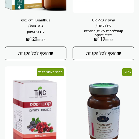
יוריפרו URIPRO
Dianthus | דיאנטוס
/
/
נייצ'רס פרו
ברא - bara
קומפלקס די מאנוז, חמוציות
לדרכי השתן
ופרוביוטיקה
₪
120
₪
119
₪
146
₪
175
הוסף לסל הקניות
הוסף לסל הקניות
20%-
מחיר באתר בלבד