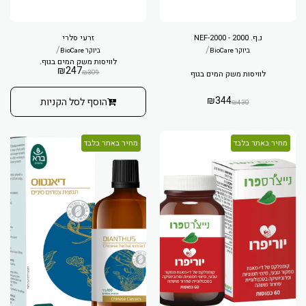
נ.ף. 2000 - NEF-2000
זרעי סלרי
/
/
ביוקר BioCare
ביוקר BioCare
לוויסות משק המים בגוף.
₪
247
₪
309
לוויסות משק המים בגוף
₪
344
הוסף לסל הקניות
₪
430
מחיר באתר בלבד
מחיר באתר בלבד