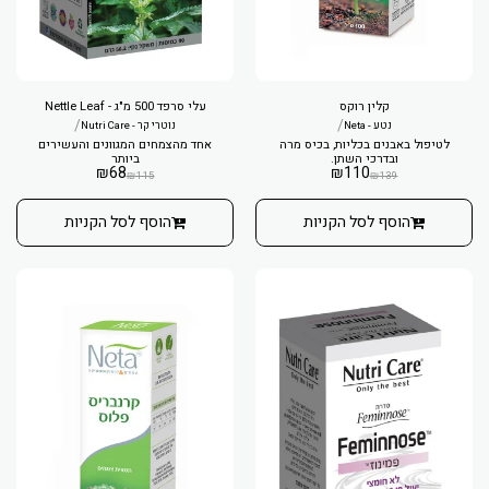
קלין רוקס
עלי סרפד 500 מ"ג - Nettle Leaf
/
/
נטע - Neta
נוטרי קר - Nutri Care
לטיפול באבנים בכליות, בכיס מרה
אחד מהצמחים המגוונים והעשירים
ובדרכי השתן.
ביותר
₪
68
₪
110
₪
115
₪
139
הוסף לסל הקניות
הוסף לסל הקניות