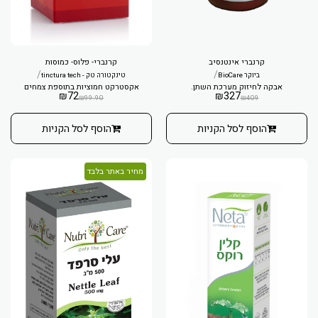
קרנברי אינטנסיב
קרנברי- פלוס- כמוסות
/
/
ביוקר BioCare
טינקטורה טק - tinctura tech
אבקה לחיזוק מערכת השתן.
אקסטרקט חמוציות בתוספת צמחים
₪
72
₪
327
₪
99.90
₪
409
הוסף לסל הקניות
הוסף לסל הקניות
מחיר באתר בלבד