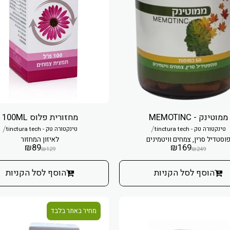
ממוטינק - MEMOTINC
מחזורית פלוס 100ML
/
/
טינקטורה טק - tinctura tech
טינקטורה טק - tinctura tech
וסטדיל סרין, צמחים וויטמינים
לאיזון המחזור
₪
89
₪
169
₪
129
₪
249
הוסף לסל הקניות
הוסף לסל הקניות
מחיר באתר בלבד