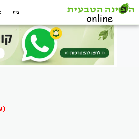
בית
א
(ע