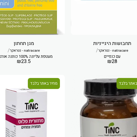
תחבושות היגייניות
מגן תחתון
/
/
natracare - נטראקר
natracare - נטראקר
עם כנפיים
מעטפת עליונה 100% כותנה אורגנית
₪
23.5
₪
28
באתר בלבד
מחיר באתר בלבד