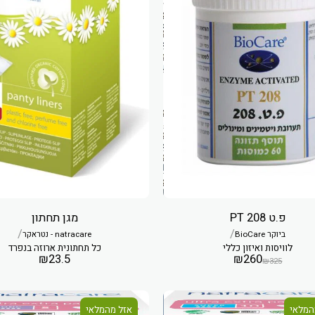
פ.ט 208 PT
מגן תחתון
/
/
ביוקר BioCare
natracare - נטראקר
לוויסות ואיזון כללי
כל תחתונית ארוזה בנפרד
₪
23.5
₪
260
₪
325
המלאי
אזל מהמלאי