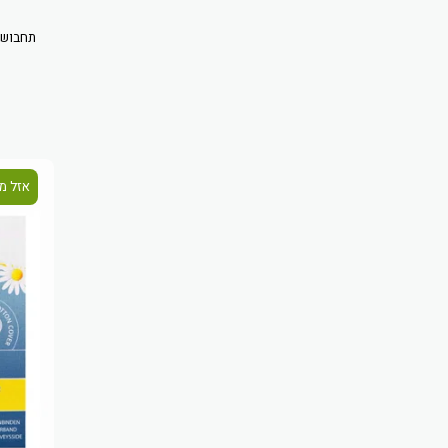
תחבושו
אזל מ