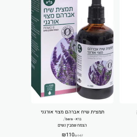
תמצית שיח אברהם מצוי אורגני
/
ברא - bara
הצמח שמבין נשים
₪
110
₪
147