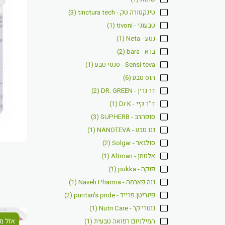
טינקטורה טק - tinctura tech
(3)
טבעוני - tivoni
(1)
נטע - Neta
(1)
ברא - bara
(2)
Sensi teva - סנסי טבע
(1)
הוס טבע
(6)
דר גרין - DR. GREEN
(2)
ד''ר קיי - Dr K
(1)
סופהרב - SUPHERB
(3)
ננו טבע - NANOTEVA
(1)
סולגאר - Solgar
(2)
אלטמן - Altman
(1)
פוקה - pukka
(1)
נוה פארמה - Naveh Pharma
(1)
פיוריטן פרייד - puritan's pride
(2)
נוטרי קר - Nutri Care
(1)
המילניום רפואה טבעית
(1)
אזל מ