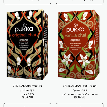
תה צ'אי וניל - VANILLA CHAI
צ׳אי הודי ORIGINAL CHAI
/
/
פוקה - pukka
פוקה - pukka
טבעוני, ללא לקטוז, סויה או גלוטן
100% אורגני
₪
34.90
₪
34.90