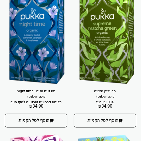
תה ירוק מאצ׳ה
תה נייט טיים - night time
/
/
פוקה - pukka
פוקה - pukka
100% אורגני
חליטה פרחונית ומרגיעה לסוף היום
₪
34.90
₪
34.90
הוסף לסל הקניות
הוסף לסל הקניות