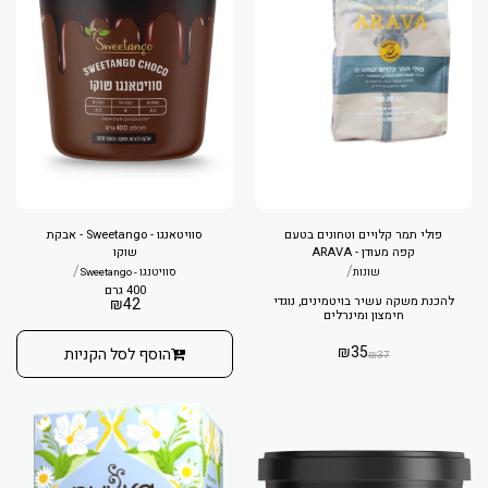
פולי תמר קלויים וטחונים בטעם
סוויטאנגו - Sweetango - אבקת
קפה מעודן - ARAVA
שוקו
/
/
שונות
סוויטנגו - Sweetango
400 גרם
להכנת משקה עשיר בויטמינים, נוגדי
₪
42
חימצון ומינרלים
₪
35
הוסף לסל הקניות
₪
37