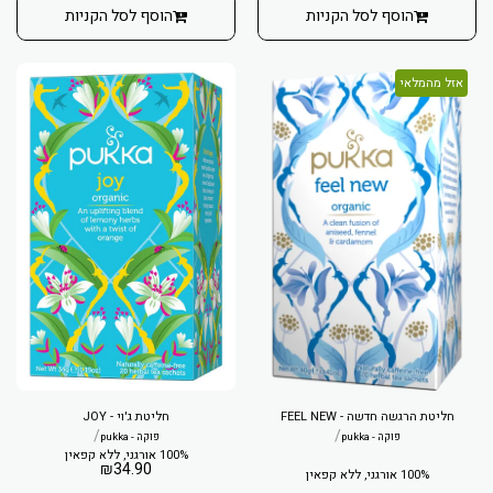
הוסף לסל הקניות
הוסף לסל הקניות
אזל מהמלאי
חליטת הרגשה חדשה - FEEL NEW
חליטת ג'וי - JOY
/
/
פוקה - pukka
פוקה - pukka
100% אורגני, ללא קפאין
₪
34.90
100% אורגני, ללא קפאין