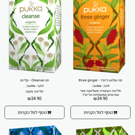
תה שלוש ג׳ינג׳ר - three ginger
תה Cleanse - קלינס
/
/
פוקה - pukka
פוקה - pukka
חליטה העשויה משלושה סוגי
חליטה מנקה
שורשים ממשפחת הג'ינג'ר
₪
34.90
₪
34.90
הוסף לסל הקניות
הוסף לסל הקניות