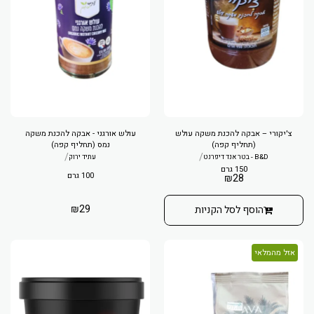
צ'יקורי – אבקה להכנת משקה עולש
עולש אורגני - אבקה להכנת משקה
(תחליף קפה)
נמס (תחליף קפה)
/
/
B&D - בטר אנד דיפרנט
עתיד ירוק
150 גרם
100 גרם
₪
28
₪
29
הוסף לסל הקניות
אזל מהמלאי