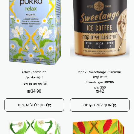
סוויטאנגו - Sweetango - אבקת
תה רילקס - relax
אייס קפה
/
פוקה - pukka
/
סוויטנגו - Sweetango
חליטת תה מרגיעה
250 גרם
₪
34.90
₪
42
הוסף לסל הקניות
הוסף לסל הקניות