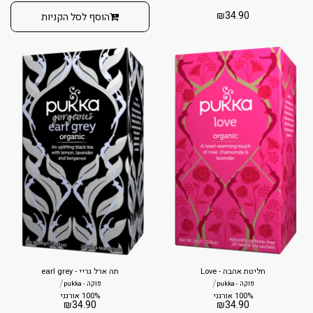
₪
34.90
הוסף לסל הקניות
חליטת אהבה - Love
תה ארל גריי - earl grey
/
/
פוקה - pukka
פוקה - pukka
100% אורגני
100% אורגני
₪
34.90
₪
34.90