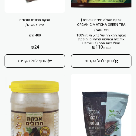
אבקת מאצ'ה יפנית אורגנית |
אבקת חרובים אורגנית
/
ORGANIC MATCHA GREEN TEA
תבואות - tvuot
LEAVES POWDER
/
ברא - bara
אבקת המאצ'ה של ברא, הינה 100%
400 גרם
אורגנית ובאיכות פרימיום ומופקת
מעלי צמח התה (Camellia
₪
24
₪
110
sinensis) המובחרים אשר גדלים
₪
140
ביפן בתנאי צל, נקטפים בקטיף
מוקדם ועוברים תהליך קפדני של
קציר ידני, אידוי, ייבוש וטחינה באבן
הוסף לסל הקניות
הוסף לסל הקניות
לקבלת אבקה דקה במיוחד בצבע
ירוק חי ורענן.