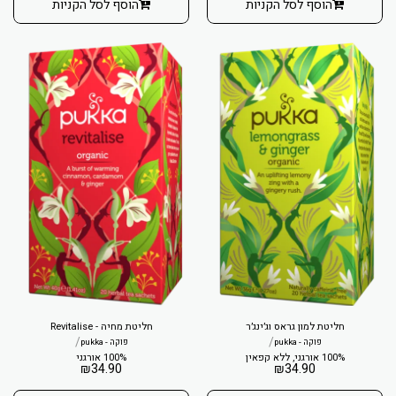
הוסף לסל הקניות
הוסף לסל הקניות
חליטת למון גראס וג׳ינג׳ר
חליטת מחיה - Revitalise
/
/
פוקה - pukka
פוקה - pukka
100% אורגני, ללא קפאין
100% אורגני
₪
34.90
₪
34.90