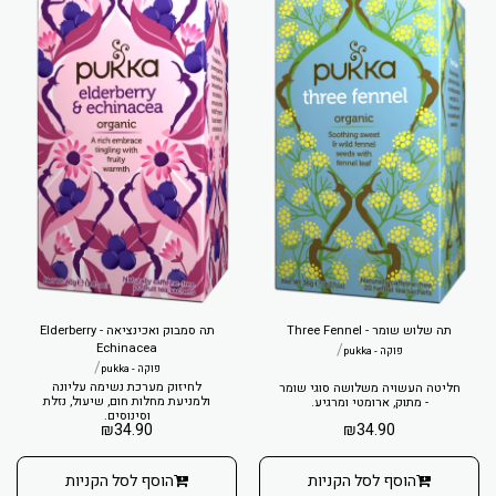
תה שלוש שומר - Three Fennel
תה סמבוק ואכינציאה - Elderberry
Echinacea
/
פוקה - pukka
/
פוקה - pukka
לחיזוק מערכת נשימה עליונה
חליטה העשויה משלושה סוגי שומר
ולמניעת מחלות חום, שיעול, נזלת
- מתוק, ארומטי ומרגיע.
וסינוסים.
₪
34.90
₪
34.90
הוסף לסל הקניות
הוסף לסל הקניות