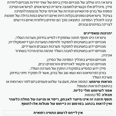
ציטראז הינו שילוב של מגנזיום וסידן ביחס של שתי יחידות מגנזיום ליחידת
סידן. מינרלים אלו נקשרים לחומצה ציטרית כציטראטים. לציטראט תמיכה
נוספת של בורון-פרוטאינט ונגזרות של אנזימי עיכול מהצומח לתמיכה
בעיכול. ציטראטים נספגים בקלות היות ואינם דורשים כמות גדולה של חומצת
קיבה לתהליך הספיגה. כתוצאה מכך הם זמינים ביולוגית ואינם נדרשים
לצריכה במינונים גבוהים.
יתרונות ומאפיינים
· ציטראז הינו תוסף תזונה שתפקידו לסייע בחיזוק מערכת השלד;
· מגנזיום ידוע בחשיבותו לתפקוד ולוויסות המערכת הקרדיואסקולרית;
· מגנזיום ידוע בחשיבותו לתפקוד מערכות העצבים והשרירים;
· מגנזיום ידוע בחשיבותו למבנה השלד ומהווה גורם מרכזי בשחרור
אנרגיה;
· מגנזיום מסייע בתהליך הספיגה של הסידן;
· מגנזיום הנו קו-פקטור לאנזימים והורמונים רבים;
· סידן ידוע כמסייע בתפקודה התקין של מערכת השלד;
· בורון כפרוטיאנט הוא נשא טוב של בורון, אשר לו תפקיד חיוני בחיזוק
מערכת השלד.
הוראות שימוש:
כמוסה אחת, פעם עד שלוש פעמים ביום לפני הארוחות או
בהתאם להוראות המטפל.
אסור לשימוש חולי כליות.
תכולה
: 90 כמוסות
תוסף תזונה זה אינו מיועד לאבחון, ריפוי או מניעה של מחלה כלשהי
ואין לראות בכתוב בפרסום זה כייחוס של סגולות אלו לתוסף.
אין לייחס לרשום התוויה רפואית