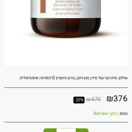
שילוב סינרגטי של סידן מגנזיום, בורון וויטמין D לספיגה אופטימלית.
₪
376
₪
470
-20%
מותג:
ביוקר BioCare