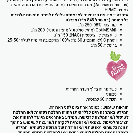
(Ananas comosus), מגנזיום סטיארט (מונע התגיישות). הכמוסה: תאית
צמחית HPMC.
אזהרה – אנשים הרגישים לאנזימים עלולים לפתח תופעות
אלרגיות.
כל כמוסה (במשקל 845 מ״ג) מכילה:
קוורצטין 98%, 250 מ"ג
®OptiMSM (מתיל סולפוניל מתאן פטנטי), 200 מ"ג
נ–אצטיל ל–ציסטאין (NAC), 150 מ"ג
ויטמין C (לא חומצי), 60 מ״ג 100% מהקצובה היומית לגילאי 25-50
ברומלין, 50 מ״ג
כשר פרווה בד"ץ העדה החרדית
טבעוני
תכולה: 60 כמוסות
הוראות שימוש:
כמוסה אחת ביום לפני הארוחה.
המידע באתר זה הינו כללי ואינו מהווה המלצה רפואית ו/או המלצה
לטיפול ו/או המלצה לרכישה. המידע באתר אינו מיועד להנחות את
הציבור לטיפול עצמאי ו/או הנחיה ללקיחה ו/או עצה לשימוש בתוסף
תזונה כלשהוא ו/או שינוי ו/או הורדה של תרופה כלשהיא. המידע
באתר זה אינו תחליף לייעוץ רפואי ו/או להמלצות הרופא המטפל.