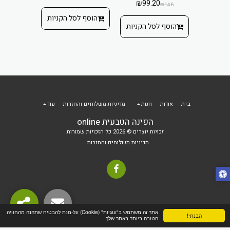
ציסטאין
₪
99.20
NAC ויטמין C ועוד'.
₪
146
₪
1
הוסף לסל הקניות
הוסף לסל הקניות
בית
אודות
חנות
מדיניות משלוחים והחזרות
עוד
הפינה הטבעית online
זכויות יוצרים © 2026 כל הזכויות שמורות
מדיניות משלוחים והחזרות
אתר זה משתמש ב"עוגיות" (Cookie) על-מנת להבטיח שתהנה מהחוויה
הבנתי!
הטובה ביותר באתר שלך.