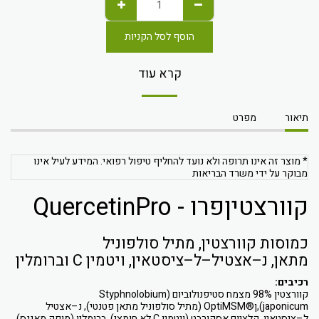
הוסף לסל הקניות
קרא עוד
תיאור
מפרט
* מוצר זה אינו תרופה ולא נועד להחליף טיפול רפואי. המידע לעיל אינו
מבוקר על ידי משרד הבריאות
קוורצטיןפרו - QuercetinPro
כמוסות קוורצטין, מתיל סולפוניל
מתאן, נ–אצטיל–ל–ציסטאין, ויטמין C וברומלין
רכיבים:
קוורצטין 98% מצמח סטיפנולוביום (Styphnolobium
japonicum),ן®OptiMSM (מתיל סולפוניל מתאן פטנטי), נ–אצטיל
ל–ציסטאין, קלציום אסקורבט (ויטמין C לא חומצי), ברומלין (מופק מאננס)