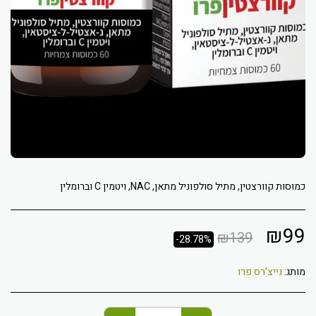
כמוסות קוורצטין, מתיל סולפוניל מתאן, NAC, ויטמין C וברומלין
₪
99
₪
139
-28.78%
מותג:
נייצ'רס פרו