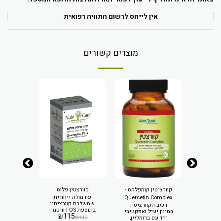
אין לייחס לרשום התוויה רפואית
מוצרים קשורים
אזל מהמלא
קוורציטין קומפלקס -
קוורצטין פלוס
400
פורמולה ייחודית
נ-אצטיל-
Quercetin Complex
שמשלבת קוורציטין
רכיב הקוורציטין
₪
178
בתוספת FOS וויטמין
במינון יעיל ואפקטיבי
₪
115
NA
C
יחד עם ברומליין,
₪
140