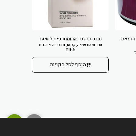
 וחמאת
מסכת הזנה ארומתרפית לשיער
מסי
עם חמאת שיאה, קקאו, וחוחובה אורגנית
לשיער י
₪
66
א
הוסף לסל הקניות
הו