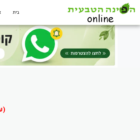
בית
א
(ע