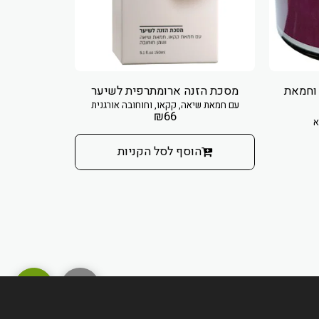
 וחמאת
מסכת הזנה ארומתרפית לשיער
מסי
עם חמאת שיאה, קקאו, וחוחובה אורגנית
לשיער י
₪
66
א
הוסף לסל הקניות
הו