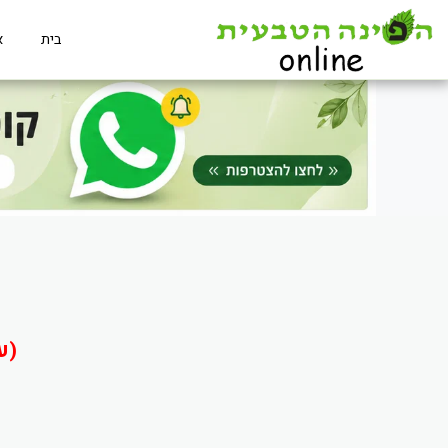
בית
א
(ע