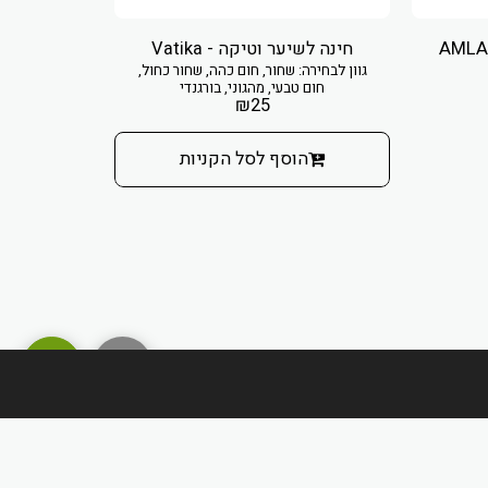
חינה לשיער וטיקה - Vatika
שמן עמלה - IR OIL
גוון לבחירה: שחור, חום כהה, שחור כחול,
חום טבעי, מהגוני, בורגנדי
₪
25
הוסף לסל הקניות
מדיניות משלוחים והחזרות
חברות/יצרנים