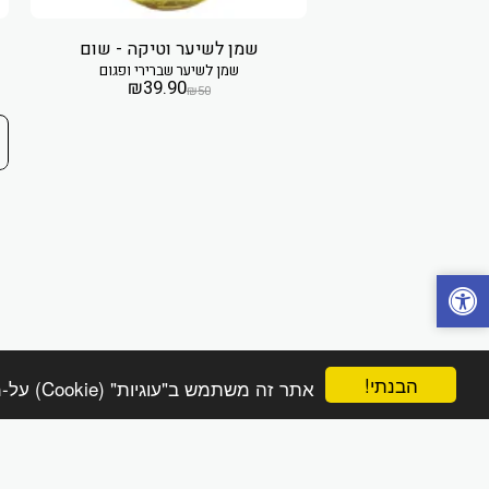
שמן לשיער וטיקה - שום
שמן לשיער שברירי ופגום
A
₪
39.90
₪
50
ן לשיער
₪
25
₪
הבנתי!
אתר זה משתמש ב"עוגיות" (Cookie) על-מנת להבטיח שתהנה מהחוויה הטובה ביותר באתר שלך.