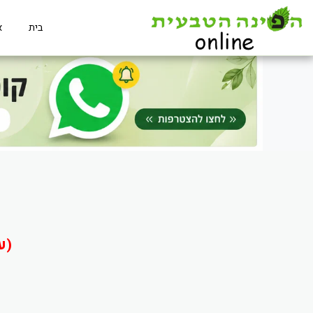
בית
א
(ע