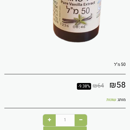
50 מ"ל
₪
58
₪
64
-9.38%
מותג:
שונות