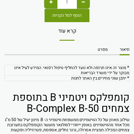
הוסף לסל הקניות
קרא עוד
תיאור
מפרט
* מוצר זה אינו תרופה ולא נועד להחליף טיפול רפואי. המידע לעיל אינו
מבוקר על ידי משרד הבריאות
* יתכן שוני מחירים בין האתר לחנות
קומפלקס ויטמיני B בתוספת
צמחים B-Complex B-50
שילוב מאוזן של כל הוויטמינים ממשפחת וויטמיני ה- B. מינון יעיל של 50 מ"ג
מכל אחד מהוויטמינים. באופן ייחודי לסולגאר מועשר הקומפלקס בתערובת
צמחים המכילה תמצית אסרולה, גרגר נחלים, אספסת, פטרוזיליה ופקעות