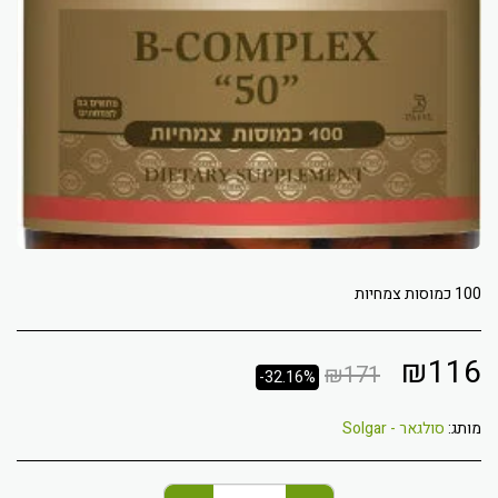
100 כמוסות צמחיות
₪
116
₪
171
-32.16%
מותג:
סולגאר - Solgar