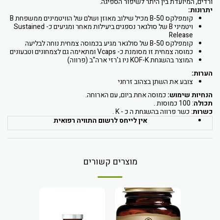
ורדים, המיועדת בין היתר לשיפור הספיגה.
יתרונות:
קומפלקס B-50 מכיל שילוב מאוזן ושלם של הוויטמינים ממשפחת B
ויטמיני B של סולגאר נספגים ביעילות מאחר ומגיעים כ- Sustained
Release
קומפלקס B-50 של סולגאר מגיע בכמוסה צמחית נוחה לבליעה
כמוסה צמחית זו מסומנת כ- Vcaps ומתאימה גם לצמחונים וטבעונים
המוצר בהשגחת KOF-K ניו ג'רזי ארה"ב (פרווה)
הערות:
צובע את השתן בצהוב זרחני
הנחיות שימוש:
כמוסה אחת ביום, עם הארוחה.
תכולה
: 100 כמוסות .
כשרות
: כשר פרווה בהשגחת ה כ - K .
אין לייחס לרשום התוויה רפואית
מוצרים קשורים