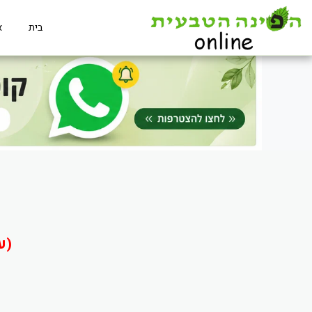
בית
א
(ע