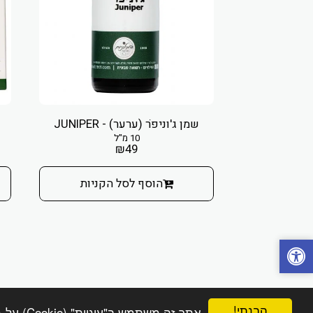
שמן ג'וניפר ׁ(ערער) - JUNIPER
10 מ"ל
₪
49
הוסף לסל הקניות
הבנתי!
אתר זה משתמש ב"עוגיות" (Cookie) על-מנת להבטיח שתהנה מהחוויה הטובה ביותר באתר שלך.