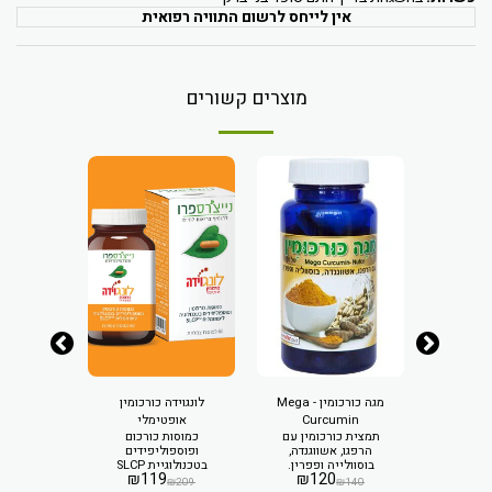
אין לייחס לרשום התוויה רפואית
מוצרים קשורים
1
מגה כורכומין - Mega
לונגוידה כורכומין
Curcumin
אופטימלי
LEX
₪
1
תמצית כורכומין עם
כמוסות כורכום
יחס מיצוי
8
הרפגו, אשווגנדה,
ופוספוליפידים
בוסוולייה ופפרין.
בטכנולוגיית SLCP
₪
119
₪
120
 הקניות
₪
209
₪
140