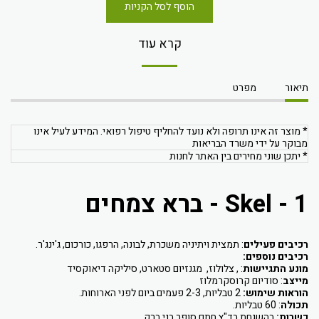
הוסף לסל הקניות
קרא עוד
תיאור
מפרט
* מוצר זה אינו תרופה ולא נועד להחליף טיפול רפואי. המידע לעיל אינו
מבוקר על ידי משרד הבריאות
* יתכן שוני מחירים בין האתר לחנות
Skel - 1 - ברא צמחים
רכיבים פעילים
: תמצית ויתיניה משכרת, לבונה, הרפגו, כורכום, ג'ינג'ר.
רכיבים נוספים:
מונע התגיישות
: , צלולוז, מגנזיום סטארט, סיליקה דיאוקסיד
מייצב
: סודיום קרוסקרמלוז
הוראות שימוש:
2 טבליות, 2-3 פעמים ביום לפני הארוחות.
תכולה
: 60 טבליות.
כשרות:
בהשגחת בד"ץ חתם סופר בני ברק