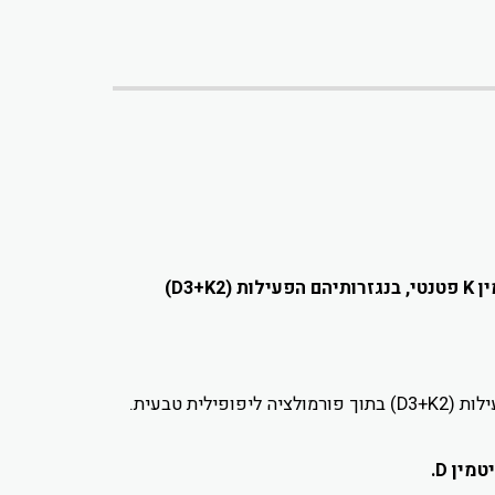
קומפלקס ויטמינים אשר פותח על סמך מחקרים חדשים בתחום בריאות העצם. משלב באופן סינרגטי ויטמין D וויטמין K פטנטי, בנגזרותיהם הפעילות (D3+K2)