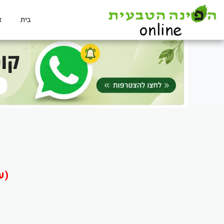
בית
א
(ע