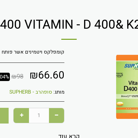
קומפלקס ויטמינים אשר פותח 
₪
66.60
₪
98
.04%
מותג:
סופהרב - SUPHERB
קרא עוד