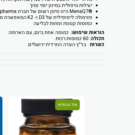
יעילות טיפולית במינון יומי נמוך
®MenaQ7 הינו סימן רשום של חברת Nattopharma
פורמולה ליפופילית של D3 ו- K2 המאפשרת ספיגה מיטבית במערכת העיכול
כמוסות קטנות ונוחות לבליעה
הוראות שימוש:
כמוסה אחת ביום, עם הארוחה.
תכולה
: 60 כמוסות רכות.
כשרות
: בד"ץ העדה החרדית ירושלים.
אזל מהמלאי