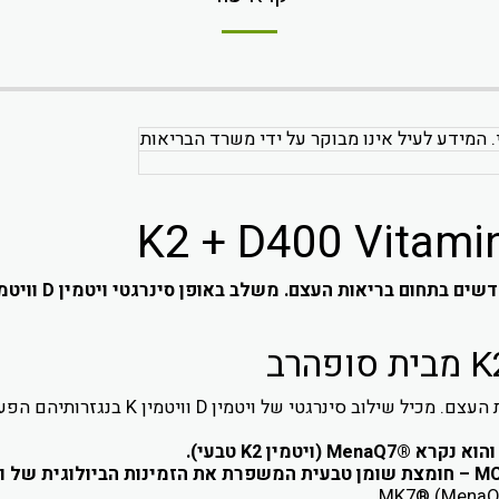
. המידע לעיל אינו מבוקר על ידי משרד הבריאות
מין K בנגזרותיהם הפעילות (D3+K2) בתוך פורמולציה ליפופילית טבעית.