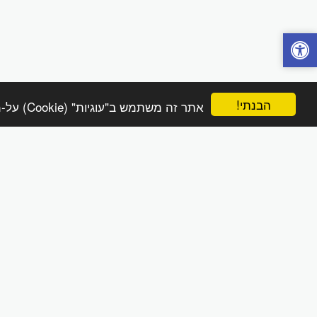
הבנתי!
אתר זה משתמש ב"עוגיות" (Cookie) על-מנת להבטיח שתהנה מהחוויה הטובה ביותר באתר שלך.
הפינה הטבעית online
זכויות יוצרים © 2026 כל הזכויות שמורות
מדיניות משלוחים והחזרות