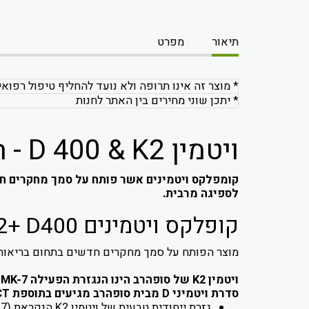
תיאור
מפרט
* מוצר זה אינו תרופה ולא נועד להחליף טיפול רפואי
* יתכן שוני מחירים בין האתר לחנות
ויטמין K2 + D400 Vitamin - D 400 & K2
לספיגה מרבית.
קופלקס ויטמינים K2+ D400 מבית סופהרב
מוצר הפותח על סמך מחקרים חדשים בתחום בריאות העצם. מכיל שילוב סינרגטי של ויטמין D וויט
ויטמין K2 של סופהרב הינו הנגזרת הפעילה MK-7 והוא נקרא ®MenaQ7 (ויטמין K2 טבעי).
סדרת ויטמיני D מבית סופהרב מגיעים בתוספת MCT – חומצת שומן טבעית המשפרת את הזמינות הביולוגית של ויטמין D.
גזרת ייחודית טבעית של ויטמין K2 הנקראת (MK7® (MenaQ7