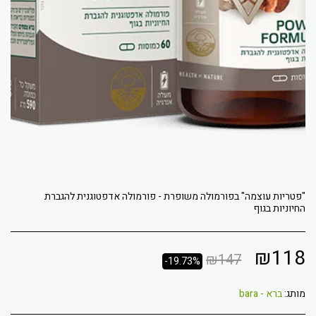
"פטריות עוצמה" בפורמולה משופרת - פורמולה אדפטוגנית להגברת
החיוניות בגוף
₪
118
₪
147
-19.73%
מותג:
ברא - bara