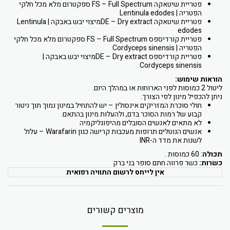
פטריית שיטאקה FS – Full Spectrum ספקטרום מלא מכל חלקי
הפטריה | Lentinula edodes
פטריית שיטאקה DE – Dry extractמיצוי יבש באבקה | Lentinula
edodes
פטריית קורדיספס FS – Full Spectrum ספקטרום מלא מכל חלקי
הפטריה | Cordyceps sinensis
פטריית קורדיספס DE – Dry extractמיצוי יבש באבקה |
Cordyceps sinensis
הוראות שימוש:
ליטול 2 כמוסות לפני הארוחות או במהלך היום.
ניתן להכפיל מינון לפי הצורך.
חולי סוכרת המזריקים אינסולין – יש להתחיל במינון נמוך תוך ניטור
קבוע של רמות הסוכר בדם, ולהעלות מינון בהתאם.
לא מתאים לאנשים הסובלים מהיפוגליקמיה
אנשים הנוטלים תרופות מעכבות קרישה כגון Warafarin – עלול
לשנות את מדד ה-INR
תכולה
: ‫60 כמוסות .
כשרות:
כשר פרווה חתם סופר בני ברק
אין לייחס לרשום התוויה רפואית
מוצרים קשורים