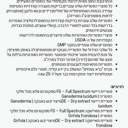
והתרכובת החוץ תאית לניצול מקסימלי של החומרים הפעילים.
כל מוצרי הפטריות שלנו עוברים בדיקות מעבדה קפדניות המציגות
עמידה בכמות האופטימלית של פוליסכרידים ובטא גלוקן (אותם ניתן
לראות מסומנים ע”ג האריזה).
הפטריות שלנו עוברות בדיקות קפדניות בהתאם לרגולציה ועומדות
בדרישות בכל הנוגע לחומרי הדברה, קוטלי עשבים, מתכות כבדות,
עובשים וזיהומים.
מוצרי הפטריות האורגניות שלנו מיוצרים בהתאמה לדרישות
הקפדניות של ה-USDA.
המוצרים שלנו עומדים בתקני GMP.
כל שלבי הגידול של הפטרייה מבוקרים ומותאמים לה באופן ספציפי,
על מנת להבטיח מוצר איכותי ופוטנטי. הפטריות האורגניות גדלות על
מצע של סורגום (דורה) אורגני הגדל בארה”ב.
הפטריות מתאימות לטבעונים וצמחונים.
מבית “ברא צמחים” המשלב בין ידע קליני, חומרי גלם איכותיים
וטכנולוגיות ייצור מתקדמות כבר מעל ל-25 שנה.
רכיבים:
פטריית ריישי FS – Full Spectrum ספקטרום מלא מכל חלקי
הפטריה | Ganoderma lucidum
פטריית ריישי DE – Dry extractמיצוי יבש באבקה | Ganoderma
lucidum
פטריית מאייטקה FS – Full Spectrum ספקטרום מלא מכל חלקי
הפטריה | Grifola frondosa
פטריית מאייטקה DE – Dry extractמיצוי יבש באבקה | Grifola
frondosa