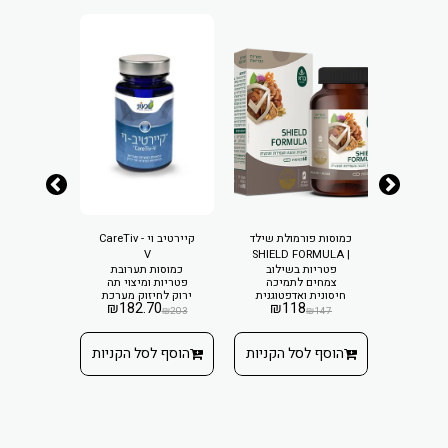
1
כמוסות פורמולת שילד
קיירטיב וי - CareTiv
קיירטיב - eTiv
 יפניות
כמוסות
V
| SHIELD FORMULA
₪
119
פטריות
פטריות בשילוב
כמוסות תערובת
מערכת
צמחים לתמיכה
פטריות ומיצוי תה
חיסונית ואדפטוגנית
ירוק לחיזוק מערכת
₪
184
₪
182.70
₪
118
החיסון
 הקניות
₪
203
₪
147
הוסף ל
הוסף לסל הקניות
הוסף לסל הקניות