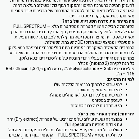
פורמולה ייחודית הכוללת ארבעה סוגי פטריות מרפא עוצמתיות המיועדות
להעניק תמיכה במערכת החיסון ותפקוד הגוף כולו בשילוב העלאת רמות
האנרגיה הכללית וזאת הודות לסגולות המוכחות של הרכיבים שבו: פטריות
מאייטקה, שיטאקה, קורדיספס ו-ריישי .
מה מייחד את סדרת הפטריות של ברא?
הפורמולה מכילה מיצויי פטריות מספקטרום מלא – FULL SPECTRUM
המכילה את כל חלקי הפטרייה, התפטיר, גוף הפרי, הנבגים והתרכובת החוץ
תאית שהפטרייה מייצרת ומפרישה מחוץ לתא לסביבתה, לטווח פעילות
אופטימלי, וממיצוי יבש מרוכז DE להעצמת הפעילות.
החומרים הפעילים העיקריים בפטריות הינם פוליסכרידים וביניהם בטא גלוקן
להם מיוחסות מרבית הסגולות הבריאותיות. מוצרי סדרת הפטריות של ברא
צמחים הינם היחידים בעלי ריכוז מובטח של פוליסכרידים ובטא גלוקן.
כל מנת לקיחה (2 כמוסות) מכילה:
פוליסכרידים Polysaccharide – 350מ”ג , בטא גלוקן 1,3-1,6 Beta Glucan
– 115 מ”ג
למי זה מתאים:
למי שרוצה לתמוך בבריאות הכללית שלו
למי שמרגיש עייף ותשוש
למי שתופס ‘כל דבר קטן’ או מחלים ממחלה
לעוסקים בספורט
מי שיותר נוח לו לצרוך כמוסות
יתרונות (מתוך האתר של ברא):
במוצר זה נעשה שילוב של מיצוי יבש של פטריות (Dry extract) יחד
עם אבקת פטריות full spectrum.
השלם גדול מסך חלקיו – המוצרים שלנו מכילים ספקטרום מלא של
כל חלקי הפטרייה FULL SPECTRUM – התפטיר, גוף הפרי, הנבגים