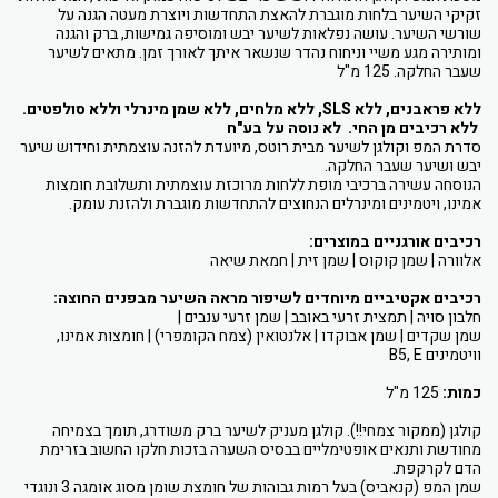
זקיקי השיער בלחות מוגברת להאצת התחדשות ויוצרת מעטה הגנה על
שורשי השיער. עושה נפלאות לשיער יבש ומוסיפה גמישות, ברק והגנה
ומותירה מגע משיי וניחוח נהדר שנשאר איתך לאורך זמן. מתאים לשיער
שעבר החלקה. 125 מ"ל
ללא פראבנים, ללא SLS, ללא מלחים, ללא שמן מינרלי וללא סולפטים.
ללא רכיבים מן החי. לא נוסה על בע"ח
סדרת המפ וקולגן לשיער מבית רוטס, מיועדת להזנה עוצמתית וחידוש שיער
יבש ושיער שעבר החלקה.
הנוסחה עשירה ברכיבי מופת ללחות מרוכזת עוצמתית ותשלובת חומצות
אמינו, ויטמינים ומינרלים הנחוצים להתחדשות מוגברת ולהזנת עומק.
רכיבים אורגניים במוצרים:
אלוורה | שמן קוקוס | שמן זית | חמאת שיאה
רכיבים אקטיביים מיוחדים לשיפור מראה השיער מבפנים החוצה:
חלבון סויה | תמצית זרעי באובב | שמן זרעי ענבים |
שמן שקדים | שמן אבוקדו | אלנטואין (צמח הקומפרי) | חומצות אמינו,
וויטמינים B5, E
כמות:
125 מ"ל
קולגן (ממקור צמחי!!). קולגן מעניק לשיער ברק משודרג, תומך בצמיחה
מחודשת ותנאים אופטימליים בבסיס השערה בזכות חלקו החשוב בזרימת
הדם לקרקפת.
שמן המפ (קנאביס) בעל רמות גבוהות של חומצת שומן מסוג אומגה 3 ונוגדי