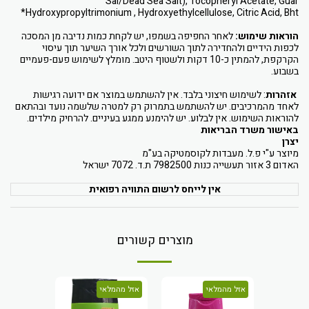
Sal/Dead Sea Salt), Tocopheryl Acetate, Guar
Hydroxypropyltrimonium , Hydroxyethylcellulose, Citric Acid, Bht*
הוראות שימוש:
לאחר החפיפה בשמפו, יש לקחת כמות נדיבה מן המסכה
לכפות הידיים ולהחדירה לתוך השורשים ולכל אורך השיער תוך עיסוי
הקרקפת, להמתין כ-10 דקות ולשטוף היטב. מומלץ לשימוש פעם-פעמיים
בשבוע.
אזהרות
: לשימוש חיצוני בלבד. אין להשתמש במוצר אם ידועה רגישות
לאחד מהמרכיבים. יש להשתמש בתמרוק רק למטרה שלשמה נועד ובהתאם
להוראות השימוש. אין לבלוע. יש להימנע ממגע בעיניים. להרחיק מילדים.
באישור משרד הבריאות
יצרן
מיוצר ע"י פ.ל. מעבדות לקוסמטיקה בע"מ
האדום 3 אזור תעשייה כנות 7982500 ת.ד. 7072 ישראל
אין לייחס לרשום התוויה רפואית
מוצרים קשורים
אזל מהמלאי
אזל מהמלאי
אזל מהמלא