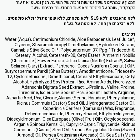
חמצון עוצמתיים משפר גמישות ורכות של השיער. מזין ומשמן את עור
הקרקפת, שומר על חיוניות ומאפשר התחדשות צמיחת שיער.
ללא פראבנים, ללא SLS, ללא מלחים, ללא שמן מינרלי וללא סולפטים.
ללא רכיבים מן החי. לא נוסה על בע"ח
רכיבים
Water (Aqua), Cetrimonium Chloride, Aloe Barbadensis Leaf Juice*,
Glycerin, Stearamidopropyl Dimethylamine, Hydrolized Keratin,
Cannabis Stiva Seed Oil*, Polyquaternium 37, Ppg-1Trideceth-6,
Cetearyl Alcohol, Ceteareth-30, Cetyl Esters, Anthemis Nobilis
(Chamomile ) Flower Extrac, Urtica Dioica (Nettle) Extract*, Salvia
Sclarea (Clary) Extract, Panthenol, Cocos Nucifera (Cocnut ) Oil*,
Butyrospermum Parkii (Shea Butter)*, Amodimethicone, Trideceth-
12, Cyclomethicone , Dimethiconol, Cetearyl Ethylhexanoate, Cetyl
Alcohol, Hydrolyzed Soy Protein, Rice Amino Acids, Hydrolyzed
Adansonia Digitata Seed Extract, L-Proline, , Valine, Proline,
Threonine, Isoleucine,Sodium Pca, Sodium Lactate, Arginine,
Aspartic Acid, Pca, Glycine,Alanine,Serine, Histidine, Phenylalanine,
Ricinus Commuis (Castor) Seed Oil, ,Hydrogenated Castor Oil,
Coperinicia Cerifera (Carnauba) Wax, Fragrance,
Dehydroaceticacide, Phenoxyethanol, Ethylhexylglycerin,
Didecyldimonium, Olea Europaea (Olive) Fruit Oil*, Octyldodecanol,
Argania Spinosa Kernal Oil, Caprylic/Capric Triglyceride, Ricinus
Communis (Castor) Seed Oil, Prunus Amygdalus Dulcis (Sweet
Almond) Oil, Persea Gratissima (Avocado) Oil, Sea Salt (Maris