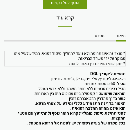
הוסף לסל הקניות
קרא עוד
תיאור
מפרט
* מוצר זה אינו תרופה ולא נועד להחליף טיפול רפואי. המידע לעיל אינו
מבוקר על ידי משרד הבריאות
* יתכן שוני מחירים בין האתר לחנות
תמצית ליקוריץ DGL
רכיבים:
ליקוריץ, עלי זית, גדילן, ג'ימנמה ורימון.
מכיל
: 60 כמוסות צמחיות
מכיל רכיבים טבעיים ללא חומר משמר וללא צבעי מאכל
הוראות שימוש:
1 קפסולה ביום עם כוס מים בין הארוחות.
כשר
בד"ץ מהדרין הרב אברהם רובין
האמור בדף זה הינו מידע כללי ומידע על צמחי מרפא.
הוא איננו מהווה המלצה רפואית .
לפני תחילת טיפול מומלץ לקרוא חומר נוסף ולהתייעץ עם אנשי
המקצוע.
בכל מקרה של בעיה רפואית יש לפנות אל הרופא המטפל.