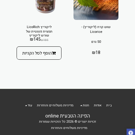
שוש קרח (ליקוריץ) -
ליקוריץ LicoRich
תמצית פטנטית של
Licorice
שורש ליקוריץ
₪
145
₪
185
50 גרם
₪
18
הוסף לסל הקניות
בית
אודות
חנות
מדיניות משלוחים והחזרות
עוד
הפינה הטבעית online
זכויות יוצרים © 2026 כל הזכויות שמורות
מדיניות משלוחים והחזרות