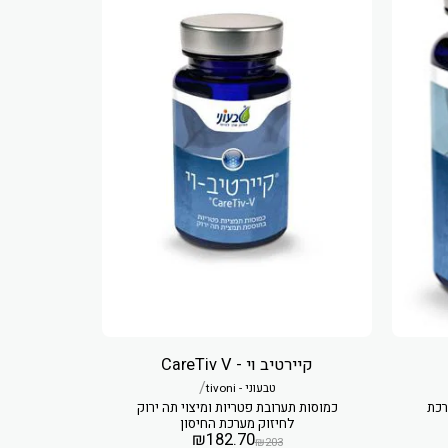
קיירטיב וי - CareTiv V
/
טבעוני - tivoni
רכת
כמוסות תערובת פטריות ומיצוי תה ירוק
לחיזוק מערכת החיסון
₪
182.70
₪
203