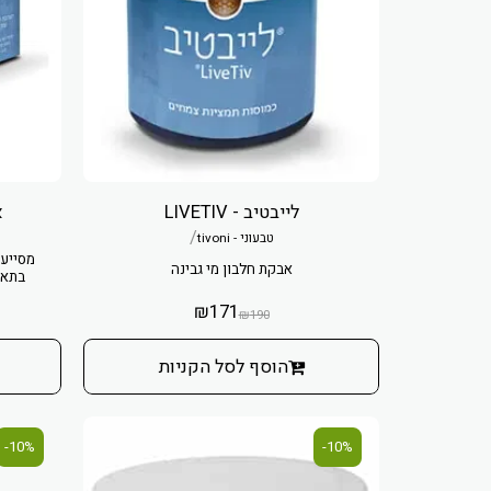
לייבטיב - LIVETIV
א
/
טבעוני - tivoni
מסייע 
אבקת חלבון מי גבינה
בתאי
₪
171
₪
190
הוסף לסל הקניות
10%-
10%-