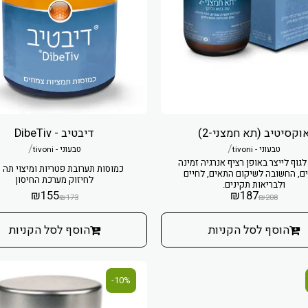
וקסיטיב (תא חמצני-2)
דיבטיב - DibeTiv
/
/
טבעוני - tivoni
טבעוני - tivoni
לגוף לייצר באופן רציף אנרגיה זמינה
כמוסות תערובת פטריות ומיצוי תה י
ם, החשובה לשיקום התאים, לחיים
לחיזוק מערכת החיסון
ולבריאות תקינים.
₪
155
₪
187
₪
173
₪
208
הוסף לסל הקניות
הוסף לסל הקניות
10%-