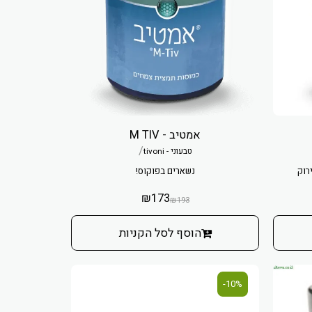
אמטיב - M TIV
/
טבעוני - tivoni
רוק
נשארים בפוקוס!
₪
173
₪
193
הוסף לסל הקניות
10%-