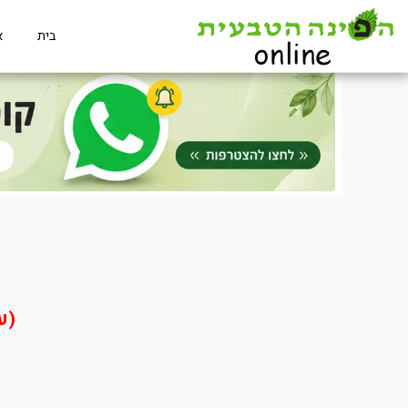
בית
א
(ע