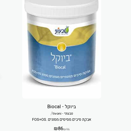
ביוקל - Biocal
/
טבעוני - tivoni
אבקת סיבים מסיסים מסוגים .FOS+OS
₪
86
₪
96