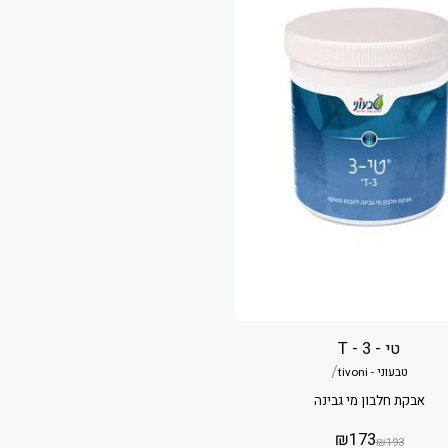
טי - 3 - T
/
טבעוני - tivoni
אבקת חלבון מי גבינה
₪
173
₪
193