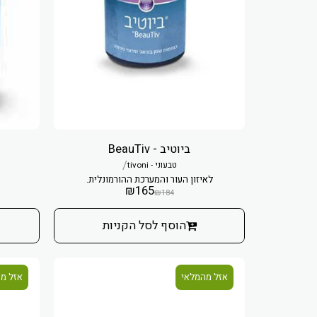
ביוטיב - BeauTiv
/
טבעוני - tivoni
לאיזון העור והמערכת ההורמונלית.
₪
165
₪
184
הוסף לסל הקניות
אזל מהמלאי
אזל מ