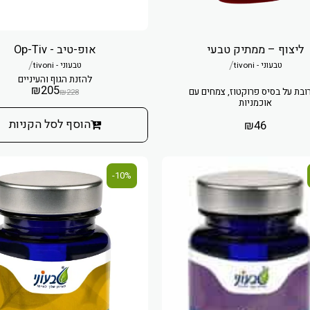
ליצוף – ממתיק טבעי
אופ-טיב - Op-Tiv
/
/
טבעוני - tivoni
טבעוני - tivoni
להזנת הגוף והעיניים
₪
205
ובת על בסיס פרוקטוז, צמחים עם
₪
228
אוכמניות
הוסף לסל הקניות
₪
46
10%-