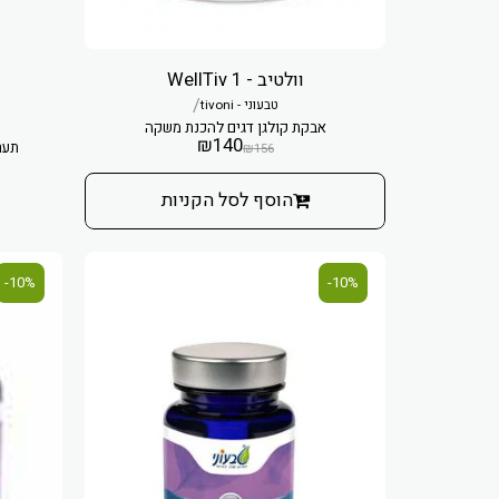
וולטיב - 1 WellTiv
/
טבעוני - tivoni
אבקת קולגן דגים להכנת משקה
₪
140
תער
₪
156
הוסף לסל הקניות
10%-
10%-