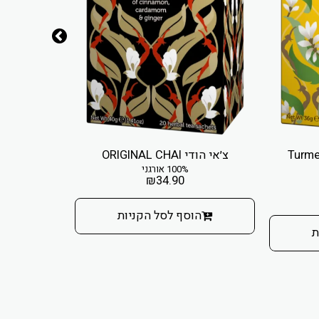
כום זהב - Turmeric
צ׳אי הודי ORIGINAL CHAI
חליטת מחיה 
100% אורגני
₪
34.90
הוסף לסל הקניות
הו
ת