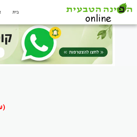
בית
א
(ע