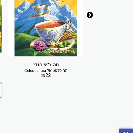
תה צ'אי הודי
תה סלסטיאל Celestial tea
three gin
₪
22
משלושה סוגי שורשים
ת הג'ינג'ר
₪
34.9
 לסל הקניות