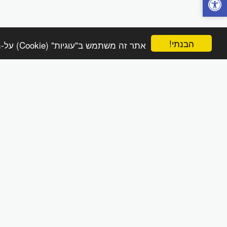
הבנתי!
אתר זה משתמש ב"עוגיות" (Cookie) על-מנת להבטיח שתהנה מהחוויה הטובה ביותר באתר שלך.
הפינה הטבעית online
זכויות יוצרים © 2026 כל הזכויות שמורות
מדיניות משלוחים והחזרות