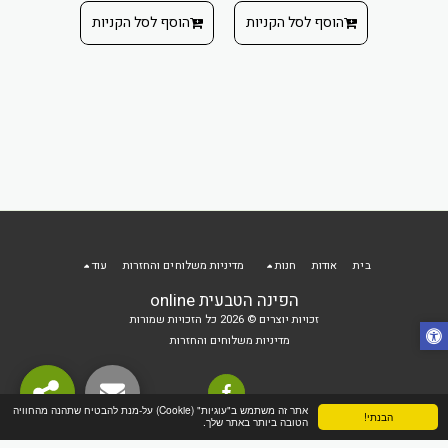
thre
הוסף ל
שויה
הוסף לסל הקניות
הוסף לסל הקניות
סוגי
משפחת
₪
'ר
 הקניות
בית
אודות
חנות
מדיניות משלוחים והחזרות
עוד
הפינה הטבעית online
זכויות יוצרים © 2026 כל הזכויות שמורות
מדיניות משלוחים והחזרות
אתר זה משתמש ב"עוגיות" (Cookie) על-מנת להבטיח שתהנה מהחוויה
הבנתי!
הטובה ביותר באתר שלך.