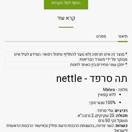
הוסף לסל הקניות
קרא עוד
תיאור
מפרט
* מוצר זה אינו תרופה ולא נועד להחליף טיפול רפואי. המידע לעיל אינו
מבוקר על ידי משרד הבריאות
* יתכן שוני מחירים בין האתר לחנות
תה סרפד - nettle
מלווה - Malwa
ללא קפאין
100% טבעי ונקי.
רכיבים
: עלי סרפד.
תכולה
: 25 שקיקים, 2 גרם כ"א.
משקל נקי 50 גרם
כשרות
: כשר פרווה, בהשגחת הרבנות ורשה פולין ובאישור הרבנות הראשית
לישראל.