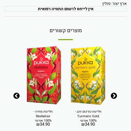
ארץ יצור: פולין
אין לייחס לרשום התוויה רפואית
מוצרים קשורים
חליטת כורכום זהב -
חליטת מחיה -
תה ירו
100% אורגנ
Revitalise
Turmeric Gold
.90
100% אורגני
100% אורגני
₪
34.90
₪
34.90
נג׳ר -