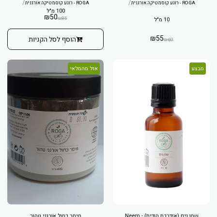
/
/
ROGA - רוגע קוסמטיקה אורגנית
ROGA - רוגע קוסמטיקה אורגנית
100 מ"ל
₪
50
₪
85
10 מ"ל
₪
55
הוסף לסל הקניות
₪
60
מבצע
אזל מהמלאי
שמן נים (אזדרכת הודית) - Neem
חימר כחול אורגני טהור