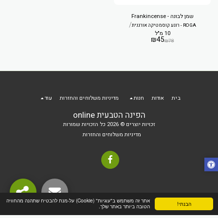
שמן לבונה - Frankincense
/
ROGA - רוגע קוסמטיקה אורגנית
10 מ"ל
₪
45
₪
78
בית
אודות
חנות
מדיניות משלוחים והחזרות
עוד
הפינה הטבעית online
זכויות יוצרים © 2026 כל הזכויות שמורות
מדיניות משלוחים והחזרות
אתר זה משתמש ב"עוגיות" (Cookie) על-מנת להבטיח שתהנה מהחוויה
הבנתי!
הטובה ביותר באתר שלך.